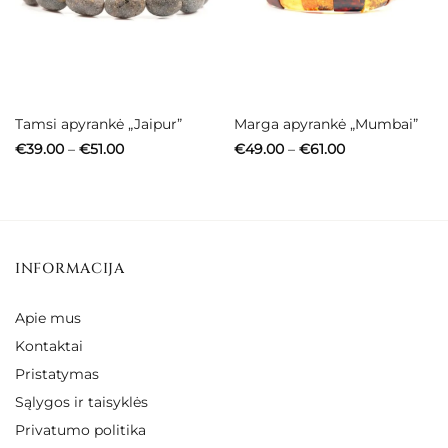
Tamsi apyrankė „Jaipur”
Marga apyrankė „Mumbai”
Price
Price
€
39.00
–
€
51.00
€
49.00
–
€
61.00
range:
range:
€39.00
€49.00
through
through
€51.00
€61.00
INFORMACIJA
Apie mus
Kontaktai
Pristatymas
Sąlygos ir taisyklės
Privatumo politika