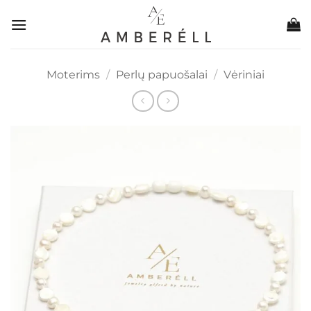
Skip
to
content
Moterims
/
Perlų papuošalai
/
Vėriniai