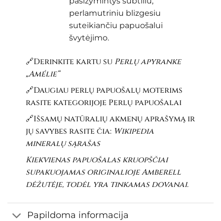
pasižymintys subtiliu,
perlamutriniu blizgesiu
suteikiančiu papuošalui
švytėjimo.
🔗Derinkite kartu su
Perlų apyranke
„Amélie“
🔗Daugiau perlų papuošalų moterims
rasite kategorijoje
Perlų papuošalai
🔗Išsamų natūralių akmenų aprašymą ir
jų savybes rasite čia:
Wikipedia
mineralų sąrašas
Kiekvienas papuošalas kruopščiai
supakuojamas originalioje Amberell
dėžutėje, todėl yra tinkamas dovanai.
Papildoma informacija