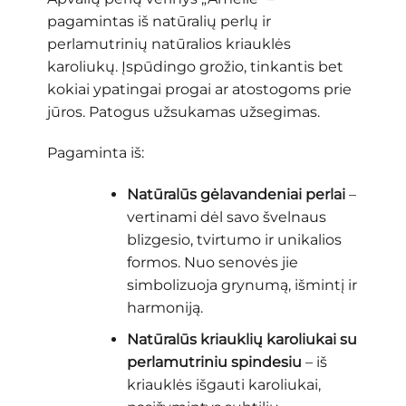
pagamintas iš natūralių perlų ir
perlamutrinių natūralios kriauklės
karoliukų. Įspūdingo grožio, tinkantis bet
kokiai ypatingai progai ar atostogoms prie
jūros. Patogus užsukamas užsegimas.
Pagaminta iš:
Natūralūs gėlavandeniai perlai
–
vertinami dėl savo švelnaus
blizgesio, tvirtumo ir unikalios
formos. Nuo senovės jie
simbolizuoja grynumą, išmintį ir
harmoniją.
Natūralūs kriauklių karoliukai su
perlamutriniu spindesiu
– iš
kriauklės išgauti karoliukai,