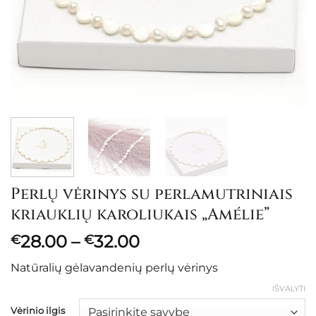
Perlų vėrinys su perlamutriniais
kriauklių karoliukais „Amélie”
Price
28.00
–
32.00
€
€
range:
Natūralių gėlavandenių perlų vėrinys
€28.00
through
IŠVALYTI
€32.00
Vėrinio ilgis