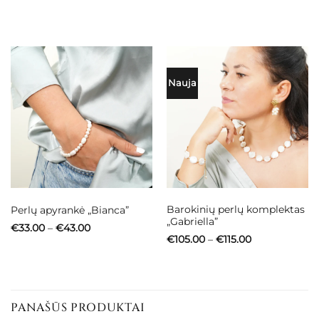
€27.00
range:
through
€72.00
€37.00
through
€84.00
Nauja
Barokinių perlų komplektas
Perlų apyrankė „Bianca”
„Gabriella”
Price
€
33.00
–
€
43.00
range:
Price
€
105.00
–
€
115.00
€33.00
range:
through
€105.00
€43.00
through
€115.00
PANAŠŪS PRODUKTAI