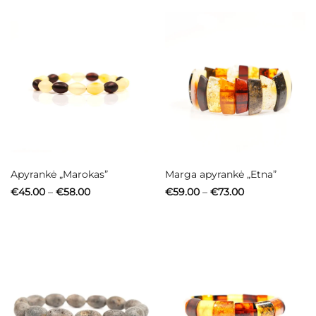
Apyrankė „Marokas”
Marga apyrankė „Etna”
Price
Price
€
45.00
–
€
58.00
€
59.00
–
€
73.00
range:
range:
€45.00
€59.00
through
through
€58.00
€73.00