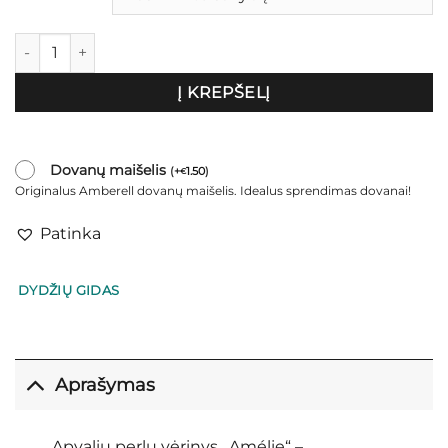
produkto kiekis: Perlų vėrinys su perlamutriniais kriauklių kar
Į KREPŠELĮ
Dovanų maišelis
(
+
1.50
)
€
Originalus Amberell dovanų maišelis. Idealus sprendimas dovanai!
Patinka
DYDŽIŲ GIDAS
Aprašymas
Apvalių perlų vėrinys „Amélie“ –