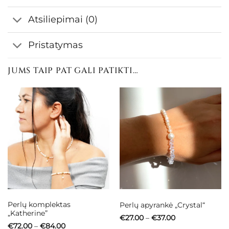
Atsiliepimai (0)
Pristatymas
JUMS TAIP PAT GALI PATIKTI…
Perlų komplektas
Perlų apyrankė „Crystal“
„Katherine”
Price
€
27.00
–
€
37.00
range:
Price
€
72.00
–
€
84.00