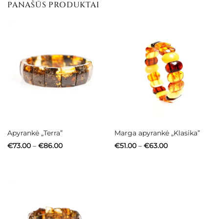
PANAŠŪS PRODUKTAI
Apyrankė „Terra”
Marga apyrankė „Klasika”
Price
Price
€
73.00
–
€
86.00
€
51.00
–
€
63.00
range:
range:
€73.00
€51.00
through
through
€86.00
€63.00