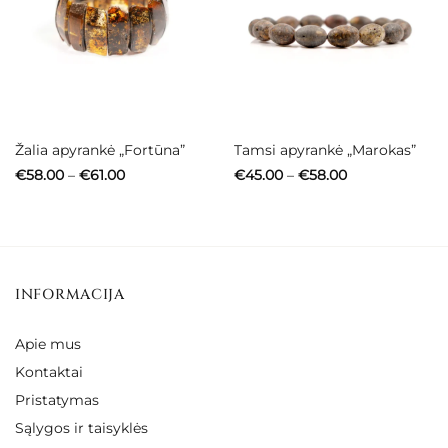
Žalia apyrankė „Fortūna”
Tamsi apyrankė „Marokas”
Price
Price
€
58.00
–
€
61.00
€
45.00
–
€
58.00
range:
range:
€58.00
€45.00
through
through
€61.00
€58.00
INFORMACIJA
Apie mus
Kontaktai
Pristatymas
Sąlygos ir taisyklės