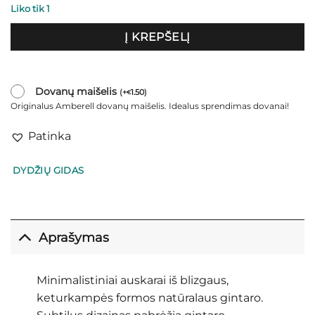
Liko tik 1
Į KREPŠELĮ
Dovanų maišelis
(
+
1.50
)
€
Originalus Amberell dovanų maišelis. Idealus sprendimas dovanai!
Patinka
DYDŽIŲ GIDAS
Aprašymas
Minimalistiniai auskarai iš blizgaus,
keturkampės formos natūralaus gintaro.