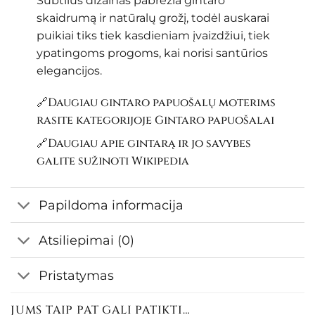
Subtilus dizainas pabrėžia gintaro
skaidrumą ir natūralų grožį, todėl auskarai
puikiai tiks tiek kasdieniam įvaizdžiui, tiek
ypatingoms progoms, kai norisi santūrios
elegancijos.
🔗Daugiau gintaro papuošalų moterims
rasite kategorijoje
Gintaro papuošalai
🔗Daugiau apie gintarą ir jo savybes
galite sužinoti
Wikipedia
Papildoma informacija
Atsiliepimai (0)
Pristatymas
JUMS TAIP PAT GALI PATIKTI…