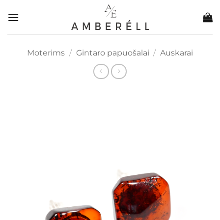
Skip
to
content
Moterims
/
Gintaro papuošalai
/
Auskarai