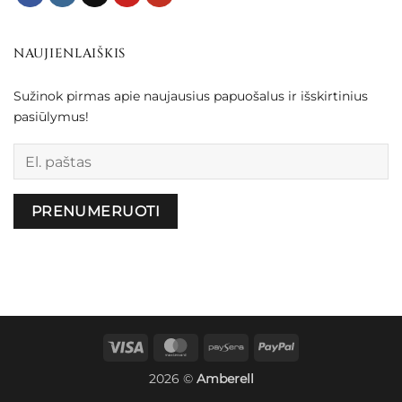
NAUJIENLAIŠKIS
Sužinok pirmas apie naujausius papuošalus ir išskirtinius
pasiūlymus!
Palikite šį lauką tuščią.
Visa
MasterCard
Paysera
PayPal
2026 ©
Amberell