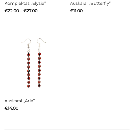
Komplektas „Elysia”
Auskarai „Butterfly”
Price
€
22.00
–
€
27.00
€
11.00
range:
€22.00
through
€27.00
Auskarai „Aria”
€
14.00