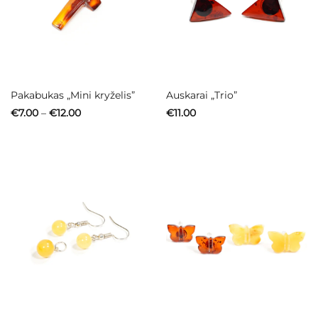
Pakabukas „Mini kryželis”
Auskarai „Trio”
Price
€
7.00
–
€
12.00
€
11.00
range:
€7.00
through
€12.00