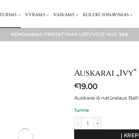
TERIMS
VYRAMS
VAIKAMS
KOLEKCIONAVIMAS
NEMOKAMAS PRISTATYMAS LIETUVOJE NUO 59€
Auskarai „Ivy”
19.00
€
Auskarai iš natūralaus Balt
Turime
produkto kiekis: Auskarai "Ivy"
Į KREP