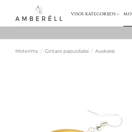
Skip
to
VISOS KATEGORIJOS
MO
content
Moterims
/
Gintaro papuošalai
/
Auskarai