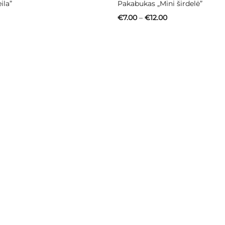
ila”
Pakabukas „Mini širdelė”
Price
€
7.00
–
€
12.00
range:
€7.00
through
€12.00