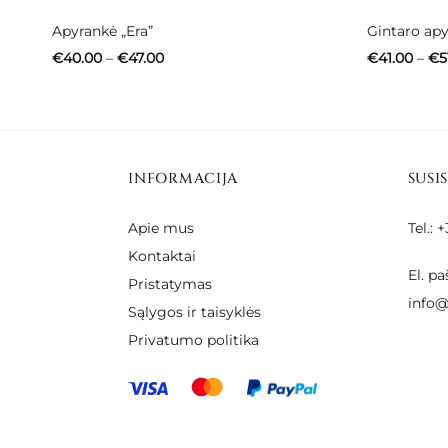
Apyrankė „Era”
Gintaro apy
Price
€
40.00
–
€
47.00
€
41.00
–
€
5
range:
€40.00
through
€47.00
INFORMACIJA
SUSI
Apie mus
Tel.:
Kontaktai
El. pa
Pristatymas
info@
Sąlygos ir taisyklės
Privatumo politika