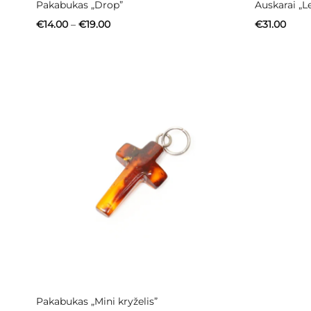
Pakabukas „Drop”
Auskarai „Le
Price
€
14.00
–
€
19.00
€
31.00
range:
€14.00
through
€19.00
Pakabukas „Mini kryželis”