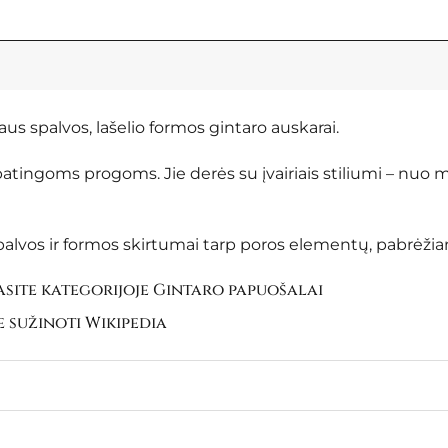
aus spalvos, lašelio formos gintaro auskarai.
ypatingoms progoms. Jie derės su įvairiais stiliumi – nuo mi
palvos ir formos skirtumai tarp poros elementų, pabrėžian
site kategorijoje
Gintaro papuošalai
e sužinoti
Wikipedia