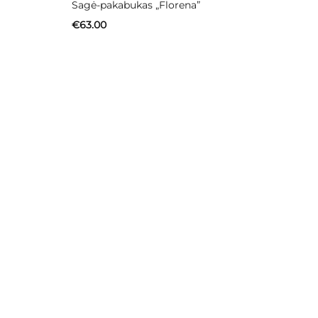
Sagė-pakabukas „Florena”
€
63.00