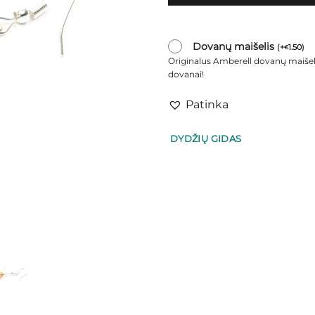
Dovanų maišelis
(
+
1.50
)
€
Originalus Amberell dovanų maišel
dovanai!
Patinka
DYDŽIŲ GIDAS