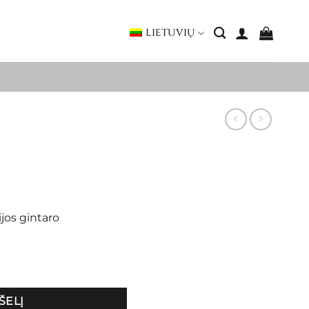
LIETUVIŲ
ijos gintaro
ŠELĮ