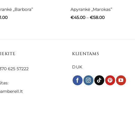
rankė „Barbora”
Apyrankė „Marokas”
Price
Price
1.00
€
45.00
–
€
58.00
range:
range:
€41.00
€45.00
through
through
€51.00
€58.00
SIEKITE
KLIENTAMS
DUK
 +370 625 57222
štas:
amberell.lt