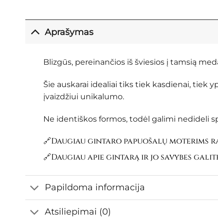
Aprašymas
Blizgūs, pereinančios iš šviesios į tamsią med
Šie auskarai idealiai tiks tiek kasdienai, tiek 
įvaizdžiui unikalumo.
Ne identiškos formos, todėl galimi nedideli s
🔗Daugiau gintaro papuošalų moterims ra
🔗Daugiau apie gintarą ir jo savybes galit
Papildoma informacija
Atsiliepimai (0)