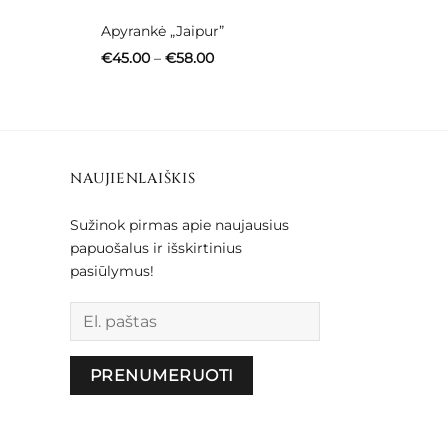
Apyrankė „Jaipur”
Price
€
45.00
–
€
58.00
range:
€45.00
through
€58.00
NAUJIENLAIŠKIS
Sužinok pirmas apie naujausius
papuošalus ir išskirtinius
pasiūlymus!
Palikite šį lauką tuščią.