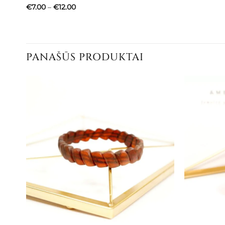
Price
€
7.00
–
€
12.00
range:
€7.00
through
€12.00
PANAŠŪS PRODUKTAI