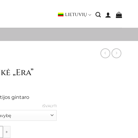
LIETUVIŲ
ė „Era”
ice
nge:
tijos gintaro
46.00
hrough
IŠVALYTI
57.00
kė "Era"