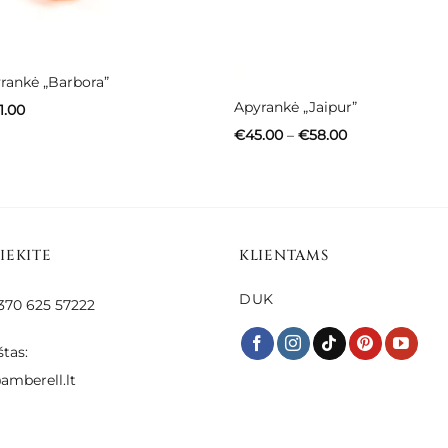
Neturime
rankė „Barbora”
Apyrankė „Jaipur”
Price
1.00
range:
Price
€
45.00
–
€
58.00
€41.00
range:
through
€45.00
€51.00
through
€58.00
SIEKITE
KLIENTAMS
DUK
 +370 625 57222
štas:
amberell.lt