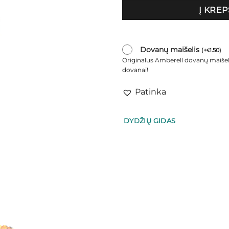
Į KREP
Dovanų maišelis
(
+
1.50
)
€
Originalus Amberell dovanų maišel
dovanai!
Patinka
DYDŽIŲ GIDAS