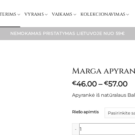
TERIMS
VYRAMS
VAIKAMS
KOLEKCIONAVIMAS
NEMOKAMAS PRISTATYMAS LIETUVOJE NUO 59€
Marga apyrank
Pr
46.00
–
57.00
€
€
ra
Apyrankė iš natūralaus Bal
€
t
€
Riešo apimtis
produkto kiekis: Marga apyran