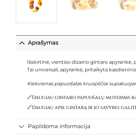
Aprašymas
Išskirtinė, vientiso dizaino gintaro apyrankė
Tai universali, apyrankė, pritaikyta kasdieni
Kiekvienas papuošalas kruopščiai supakuojama
🔗Daugiau gintaro papuošalų moterims ra
🔗Daugiau apie gintarą ir jo savybes galit
Papildoma informacija