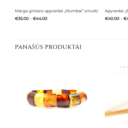
Marga gintaro apyrankė „Mumbai” smulki
Apyrankė „E
Price
€
35.00
–
€
44.00
€
40.00
–
€
range:
€35.00
through
€44.00
PANAŠŪS PRODUKTAI