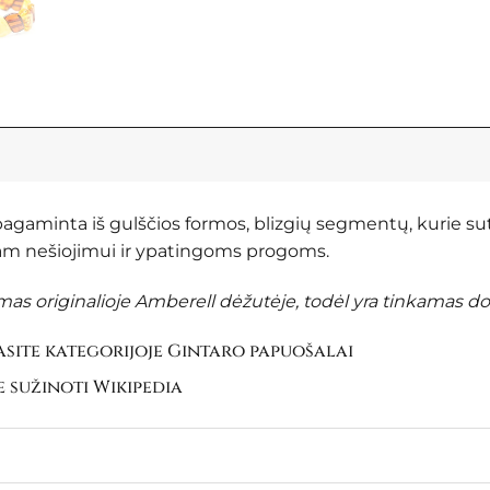
, pagaminta iš gulščios formos, blizgių segmentų, kurie su
niam nešiojimui ir ypatingoms progoms.
s originalioje Amberell dėžutėje, todėl yra tinkamas do
site kategorijoje
Gintaro papuošalai
e sužinoti
Wikipedia