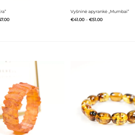
ra”
Vyšninė apyrankė „Mumbai”
Price
Price
47.00
€
41.00
–
€
51.00
range:
range:
€40.00
€41.00
through
through
€47.00
€51.00