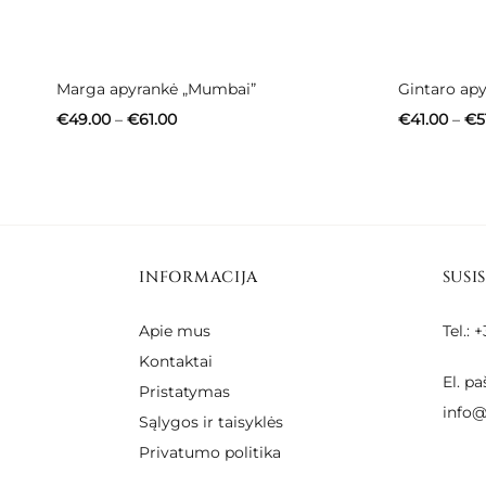
Marga apyrankė „Mumbai”
Gintaro apy
Price
€
49.00
–
€
61.00
€
41.00
–
€
5
range:
€49.00
through
€61.00
INFORMACIJA
SUSI
Apie mus
Tel.:
Kontaktai
El. pa
Pristatymas
info@
Sąlygos ir taisyklės
Privatumo politika