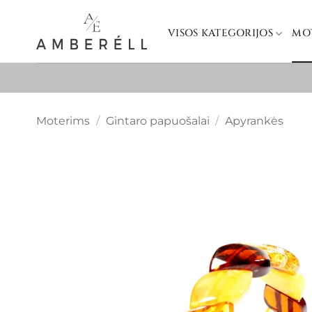
Skip
to
VISOS KATEGORIJOS
MO
content
Moterims
/
Gintaro papuošalai
/
Apyrankės