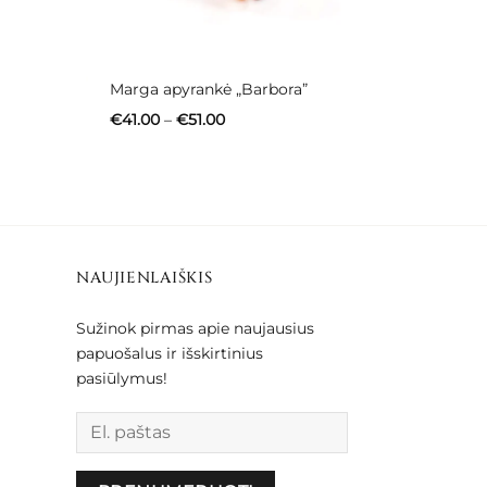
Marga apyrankė „Barbora”
Price
€
41.00
–
€
51.00
range:
€41.00
through
€51.00
NAUJIENLAIŠKIS
Sužinok pirmas apie naujausius
papuošalus ir išskirtinius
pasiūlymus!