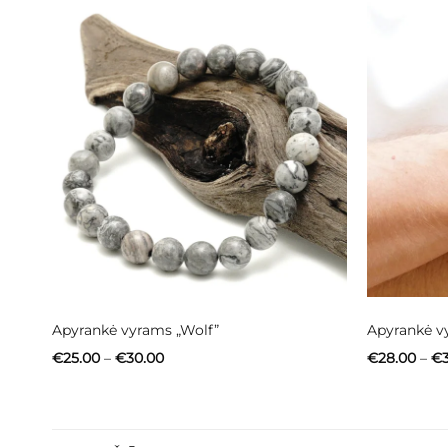
Apyrankė vyrams „Wolf”
Apyrankė v
Price
€
25.00
–
€
30.00
€
28.00
–
€
range:
€25.00
through
€30.00