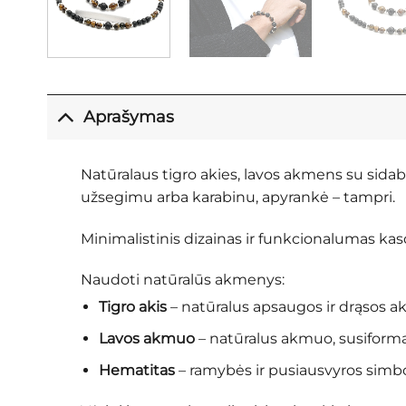
Aprašymas
Natūralaus tigro akies, lavos akmens su sida
užsegimu arba karabinu, apyrankė – tampri.
Minimalistinis dizainas ir funkcionalumas k
Naudoti natūralūs akmenys:
Tigro akis
– natūralus apsaugos ir drąsos a
Lavos akmuo
– natūralus akmuo, susiformav
Hematitas
– ramybės ir pusiausvyros simbol