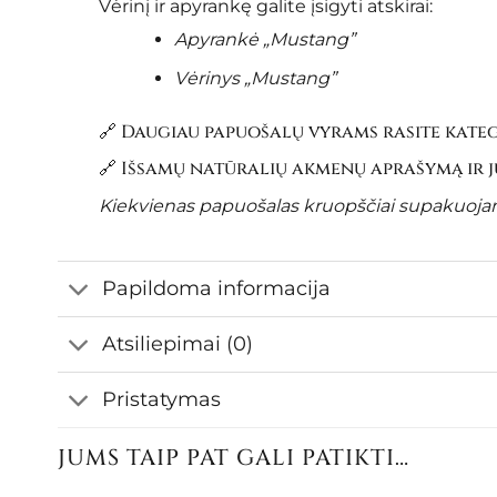
Vėrinį ir apyrankę galite įsigyti atskirai:
Apyrankė „Mustang”
Vėrinys
„Mustang”
🔗 Daugiau papuošalų vyrams rasite kate
🔗 Išsamų natūralių akmenų aprašymą ir jų
Kiekvienas papuošalas kruopščiai supakuojama
Papildoma informacija
Atsiliepimai (0)
Pristatymas
JUMS TAIP PAT GALI PATIKTI…