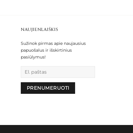
NAUJIENLAIŠKIS
Sužinok pirmas apie naujausius
papuošalus ir išskirtinius
pasiūlymus!
Palikite šį lauką tuščią.