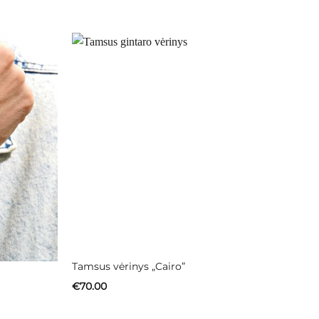
Tamsus vėrinys „Cairo”
€
70.00