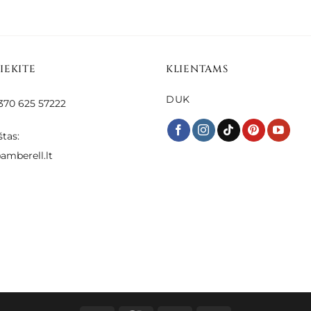
€45.00
€78.00
through
€58.00
SIEKITE
KLIENTAMS
DUK
 +370 625 57222
štas:
amberell.lt