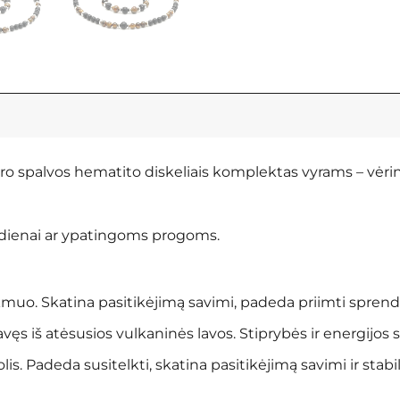
bro spalvos hematito diskeliais komplektas vyrams – vėri
asdienai ar ypatingoms progoms.
kmuo. Skatina pasitikėjimą savimi, padeda priimti spren
ęs iš atėsusios vulkaninės lavos. Stiprybės ir energijos s
is. Padeda susitelkti, skatina pasitikėjimą savimi ir stab