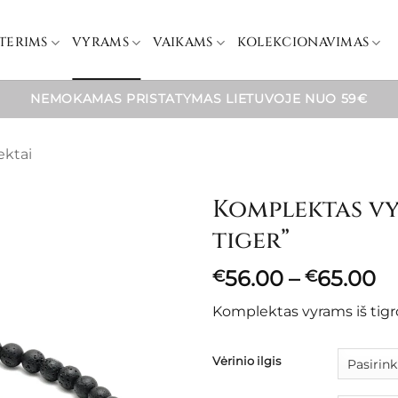
TERIMS
VYRAMS
VAIKAMS
KOLEKCIONAVIMAS
NEMOKAMAS PRISTATYMAS LIETUVOJE NUO 59€
ktai
Komplektas v
tiger”
Pr
56.00
–
65.00
€
€
ra
Komplektas vyrams iš tig
€
t
€
Vėrinio ilgis