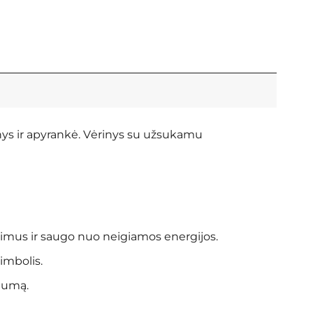
nys ir apyrankė. Vėrinys su užsukamu
dimus ir saugo nuo neigiamos energijos.
imbolis.
ilumą.