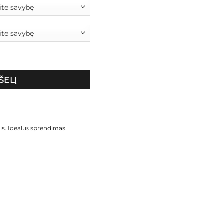
yrams „Black tiger"
ŠELĮ
is. Idealus sprendimas