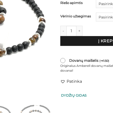
Riešo apimtis
Vėrinio užsegimas
produkto kiekis: Komplektas v
Į KREP
Dovanų maišelis
(
+
1.50
)
€
Originalus Amberell dovanų maišel
dovanai!
Patinka
DYDŽIŲ GIDAS