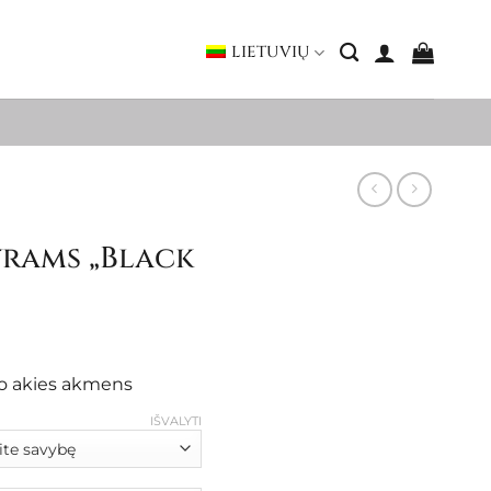
LIETUVIŲ
yrams „Black
ice
nge:
ro akies akmens
56.00
hrough
IŠVALYTI
65.00