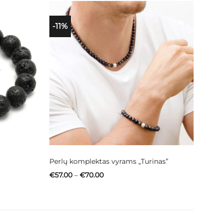
-11%
Perlų komplektas vyrams „Turinas”
Price
€
57.00
–
€
70.00
range:
€57.00
through
€70.00