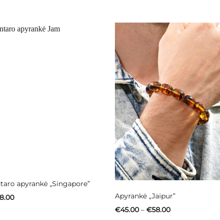
Neturime
taro apyrankė „Singapore”
Apyrankė „Jaipur”
Price
8.00
range:
Price
€
45.00
–
€
58.00
€61.00
range:
through