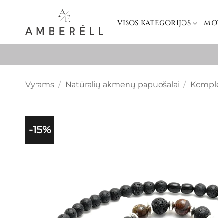
Skip
to
VISOS KATEGORIJOS
MO
content
Vyrams
/
Natūralių akmenų papuošalai
/
Komple
-15%