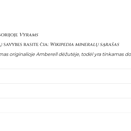
gorijoje
Vyrams
 savybes rasite čia:
Wikipedia mineralų sąrašas
s originalioje Amberell dėžutėje, todėl yra tinkamas do