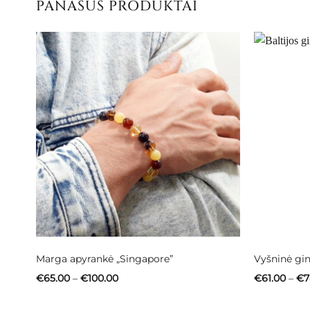
PANAŠŪS PRODUKTAI
Marga apyrankė „Singapore”
Vyšninė gin
Price
€
65.00
–
€
100.00
€
61.00
–
€
7
range:
€65.00
through