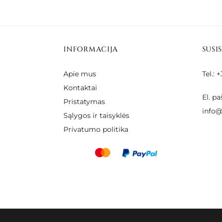
€100.00
INFORMACIJA
SUSI
Apie mus
Tel.:
Kontaktai
El. pa
Pristatymas
info@
Sąlygos ir taisyklės
Privatumo politika