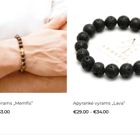
yrams „Memfis”
Apyrankė vyrams „Lava”
Price
Price
33.00
€
29.00
–
€
34.00
range:
range:
€28.00
€29.00
through
through
€33.00
€34.00