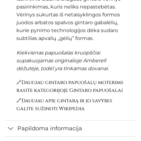
pasirinkimas, kuris neliks nepastebėtas.
Vėrinys sukurtas iš netaisyklingos formos
juodos arbatos spalvos gintaro gabalėlių,
kurie pynimo technologijos dėka sudaro
subtilias apvalių „gėlių” formas.
Kiekvienas papuošalas kruopščiai
supakuojamas originalioje Amberell
dėžutėje, todėl yra tinkamas dovanai.
🔗Daugiau gintaro papuošalų moterims
rasite kategorijoje
Gintaro papuošalai
🔗Daugiau apie gintarą ir jo savybes
galite sužinoti
Wikipedia
Papildoma informacija