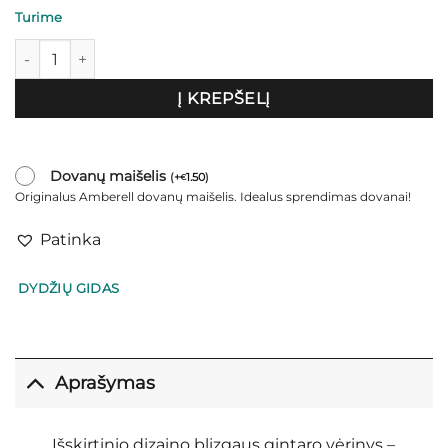
Turime
produkto kiekis: Vėrinys "Flores"
Į KREPŠELĮ
Dovanų maišelis
(
+
1.50
)
€
Originalus Amberell dovanų maišelis. Idealus sprendimas dovanai!
Patinka
DYDŽIŲ GIDAS
Aprašymas
Išskirtinio dizaino blizgaus gintaro vėrinys –