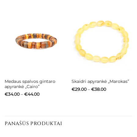
through
€51.00
Medaus spalvos gintaro
Skaidri apyrankė „Marokas”
apyrankė „Cairo”
Price
€
29.00
–
€
38.00
range:
Price
€
34.00
–
€
44.00
€29.00
range:
through
€34.00
€38.00
through
€44.00
PANAŠŪS PRODUKTAI