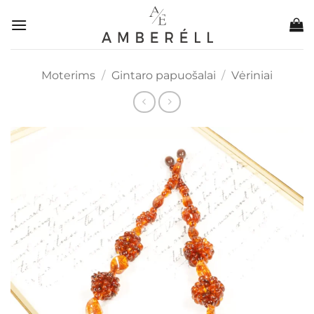
Skip
to
content
Moterims
/
Gintaro papuošalai
/
Vėriniai