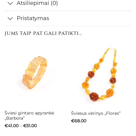
Atsiliepimai (0)
Pristatymas
JUMS TAIP PAT GALI PATIKTI…
Šviesi gintaro apyrankė
Šviesus vėrinys „Flores”
„Barbora”
€
68.00
Price
€
41.00
–
€
51.00
range:
€41.00