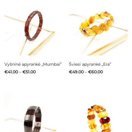
Vyšninė apyrankė „Mumbai”
Šviesi apyrankė „Era”
Price
Price
€
41.00
–
€
51.00
€
49.00
–
€
60.00
range:
range:
€41.00
€49.00
through
through
€51.00
€60.00