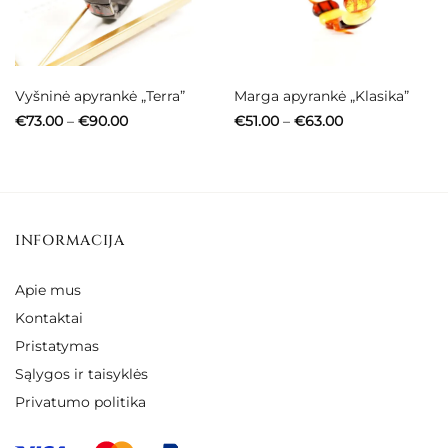
Vyšninė apyrankė „Terra”
Marga apyrankė „Klasika”
Price
Price
€
73.00
–
€
90.00
€
51.00
–
€
63.00
range:
range:
€73.00
€51.00
through
through
€90.00
€63.00
INFORMACIJA
Apie mus
Kontaktai
Pristatymas
Sąlygos ir taisyklės
Privatumo politika