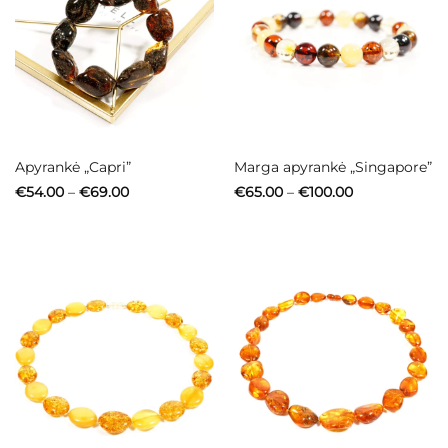
Apyrankė „Capri”
Marga apyrankė „Singapore”
Price
Price
€
54.00
–
€
69.00
€
65.00
–
€
100.00
range:
range:
€54.00
€65.00
through
through
€69.00
€100.00