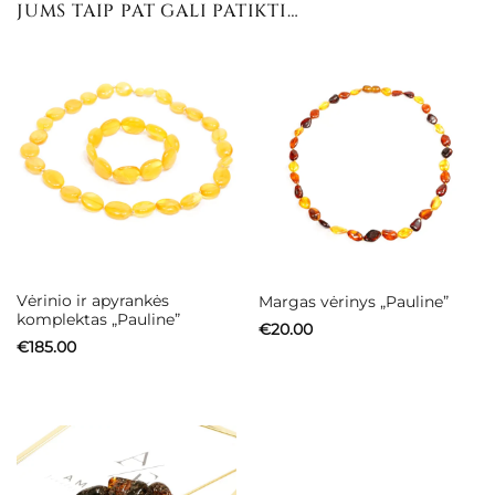
JUMS TAIP PAT GALI PATIKTI…
Vėrinio ir apyrankės
Margas vėrinys „Pauline”
komplektas „Pauline”
€
20.00
€
185.00