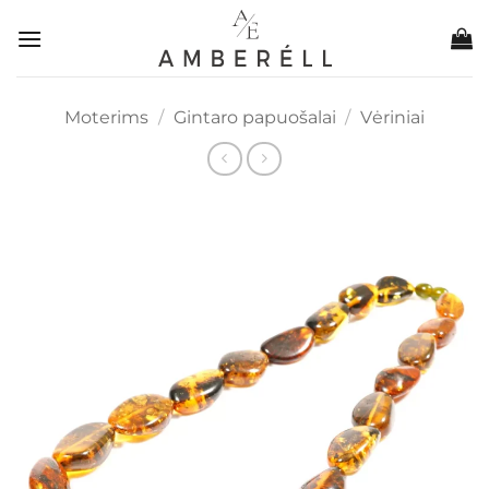
Skip
to
content
Moterims
/
Gintaro papuošalai
/
Vėriniai