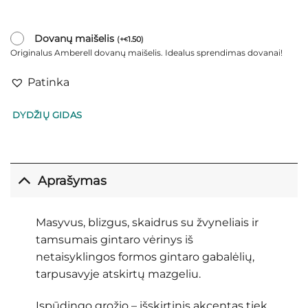
Dovanų maišelis
(
+
1.50
)
€
Originalus Amberell dovanų maišelis. Idealus sprendimas dovanai!
Patinka
DYDŽIŲ GIDAS
Aprašymas
Masyvus, blizgus, skaidrus su žvyneliais ir
tamsumais gintaro vėrinys iš
netaisyklingos formos gintaro gabalėlių,
tarpusavyje atskirtų mazgeliu.
Įspūdingo grožio – išskirtinis akcentas tiek