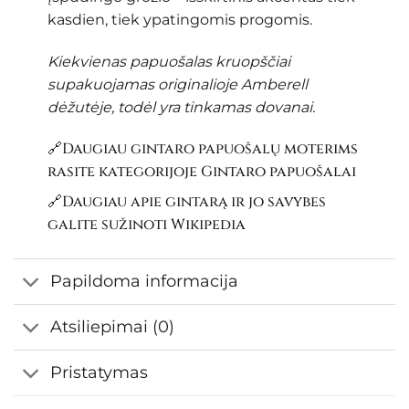
kasdien, tiek ypatingomis progomis.
Kiekvienas papuošalas kruopščiai
supakuojamas originalioje Amberell
dėžutėje, todėl yra tinkamas dovanai.
🔗Daugiau gintaro papuošalų moterims
rasite kategorijoje
Gintaro papuošalai
🔗Daugiau apie gintarą ir jo savybes
galite sužinoti
Wikipedia
Papildoma informacija
Atsiliepimai (0)
Pristatymas