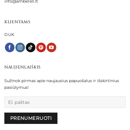
info@amberell.lt
KLIENTAMS
DUK
NAUJIENLAIŠKIS
Sužinok pirmas apie naujausius papuošalus ir išskirtinius
pasiūlymus!
Palikite šį lauką tuščią.