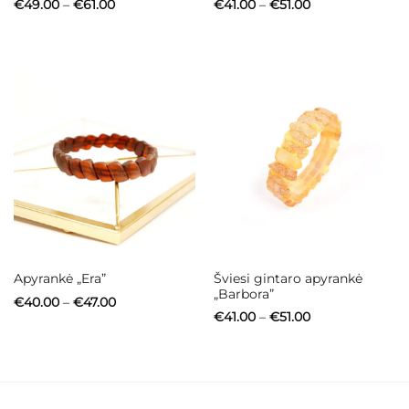
Price
Price
€
49.00
–
€
61.00
€
41.00
–
€
51.00
range:
range:
€49.00
€41.00
through
through
€61.00
€51.00
Šviesi gintaro apyrankė
Apyrankė „Era”
„Barbora”
Price
€
40.00
–
€
47.00
range:
Price
€
41.00
–
€
51.00
€40.00
range:
through
€41.00
€47.00
through
€51.00