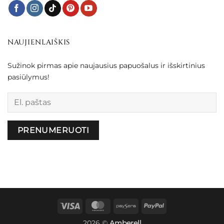
NAUJIENLAIŠKIS
Sužinok pirmas apie naujausius papuošalus ir išskirtinius
pasiūlymus!
Palikite šį lauką tuščią.
Visa
MasterCard
Paysera
PayPal
2026 ©
Amberell