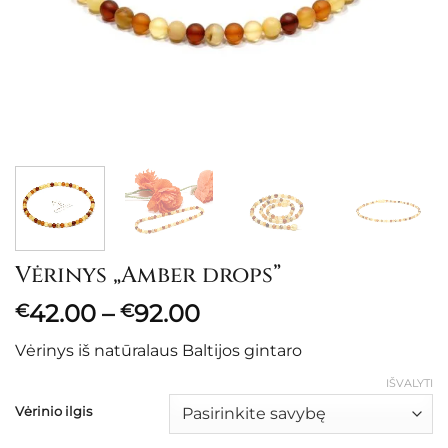
Vėrinys „Amber drops”
Price
42.00
–
92.00
€
€
range:
Vėrinys iš natūralaus Baltijos gintaro
€42.00
through
IŠVALYTI
€92.00
Vėrinio ilgis