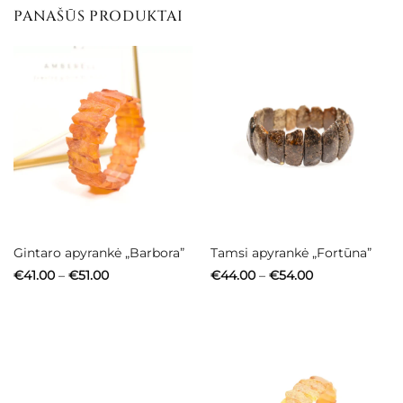
PANAŠŪS PRODUKTAI
Gintaro apyrankė „Barbora”
Tamsi apyrankė „Fortūna”
Price
Price
€
41.00
–
€
51.00
€
44.00
–
€
54.00
range:
range:
€41.00
€44.00
through
through
€51.00
€54.00