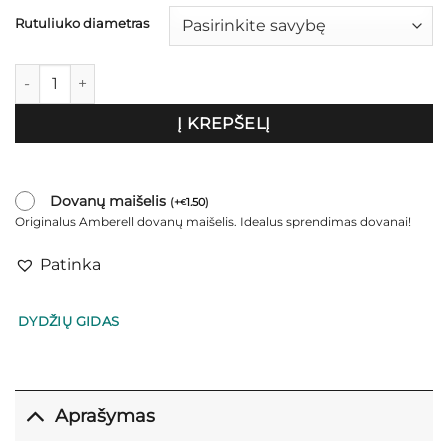
Rutuliuko diametras
produkto kiekis: Vėrinys "Amber drops"
Į KREPŠELĮ
Dovanų maišelis
(
+
1.50
)
€
Originalus Amberell dovanų maišelis. Idealus sprendimas dovanai!
Patinka
DYDŽIŲ GIDAS
Aprašymas