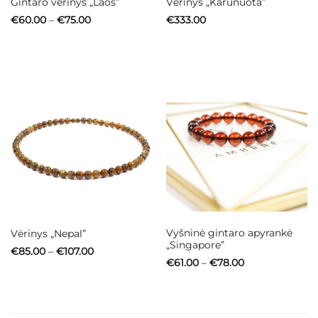
Gintaro vėrinys „Laos”
Vėrinys „Karūnuota”
Price
€
60.00
–
€
75.00
€
333.00
range:
€60.00
through
€75.00
Vyšninė gintaro apyrankė
Vėrinys „Nepal”
„Singapore”
Price
€
85.00
–
€
107.00
range:
Price
€
61.00
–
€
78.00
€85.00
range:
through
€61.00
€107.00
through
€78.00