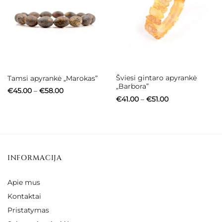
Šviesi gintaro apyrankė
Tamsi apyrankė „Marokas”
„Barbora”
Price
€
45.00
–
€
58.00
range:
Price
€
41.00
–
€
51.00
€45.00
range:
through
€41.00
€58.00
through
€51.00
INFORMACIJA
Apie mus
Kontaktai
Pristatymas