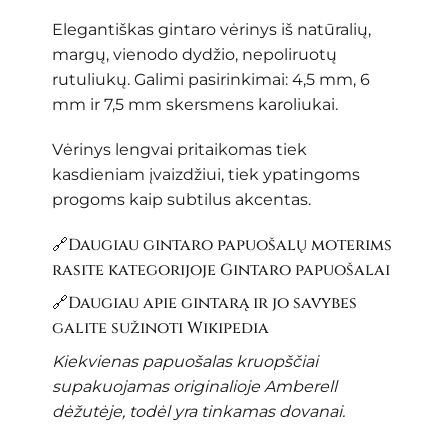
Elegantiškas gintaro vėrinys iš natūralių,
margų, vienodo dydžio, nepoliruotų
rutuliukų. Galimi pasirinkimai: 4,5 mm, 6
mm ir 7,5 mm skersmens karoliukai.
Vėrinys lengvai pritaikomas tiek
kasdieniam įvaizdžiui, tiek ypatingoms
progoms kaip subtilus akcentas.
🔗Daugiau gintaro papuošalų moterims
rasite kategorijoje
Gintaro papuošalai
🔗Daugiau apie gintarą ir jo savybes
galite sužinoti
Wikipedia
Kiekvienas papuošalas kruopščiai
supakuojamas originalioje Amberell
dėžutėje, todėl yra tinkamas dovanai.