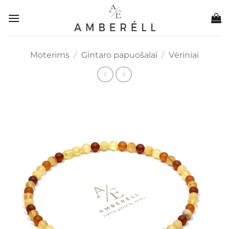
Skip
to
content
Moterims
/
Gintaro papuošalai
/
Vėriniai