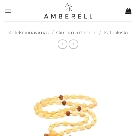
Skip
to
content
Kolekcionavimas
/
Gintaro rožančiai
/
Katalikiški