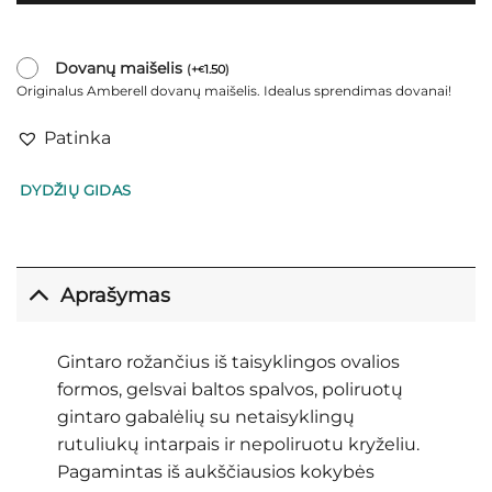
Dovanų maišelis
(
+
1.50
)
€
Originalus Amberell dovanų maišelis. Idealus sprendimas dovanai!
Patinka
DYDŽIŲ GIDAS
Aprašymas
Gintaro rožančius iš taisyklingos ovalios
formos, gelsvai baltos spalvos, poliruotų
gintaro gabalėlių su netaisyklingų
rutuliukų intarpais ir nepoliruotu kryželiu.
Pagamintas iš aukščiausios kokybės