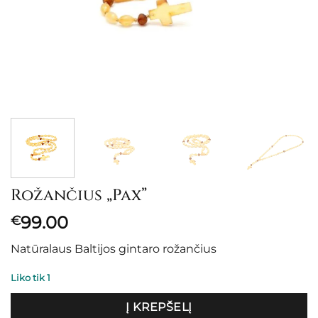
Rožančius „Pax”
99.00
€
Natūralaus Baltijos gintaro rožančius
Liko tik 1
Į KREPŠELĮ