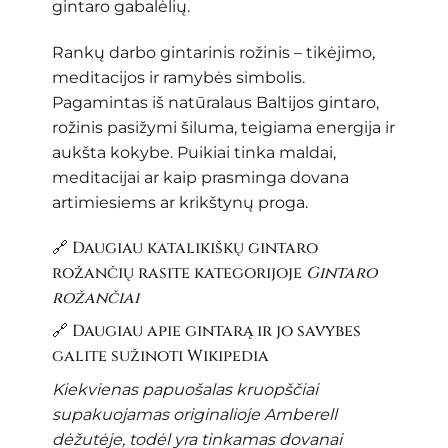
gintaro gabalėlių.
Rankų darbo gintarinis rožinis – tikėjimo,
meditacijos ir ramybės simbolis.
Pagamintas iš natūralaus Baltijos gintaro,
rožinis pasižymi šiluma, teigiama energija ir
aukšta kokybe. Puikiai tinka maldai,
meditacijai ar kaip prasminga dovana
artimiesiems ar krikštynų proga.
🔗 Daugiau katalikiškų gintaro
rožančių rasite kategorijoje
Gintaro
rožančiai
🔗 Daugiau apie gintarą ir jo savybes
galite sužinoti
Wikipedia
Kiekvienas papuošalas kruopščiai
supakuojamas originalioje Amberell
dėžutėje, todėl yra tinkamas dovanai