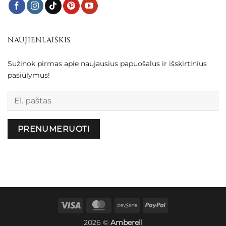
NAUJIENLAIŠKIS
Sužinok pirmas apie naujausius papuošalus ir išskirtinius
pasiūlymus!
Palikite šį lauką tuščią.
Visa
MasterCard
Paysera
PayPal
2026 ©
Amberell