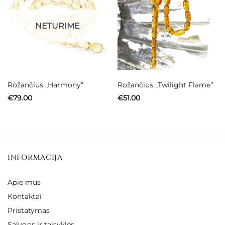
NETURIME
Rožančius „Harmony”
Rožančius „Twilight Flame”
€
79.00
€
51.00
INFORMACIJA
Apie mus
Kontaktai
Pristatymas
Sąlygos ir taisyklės