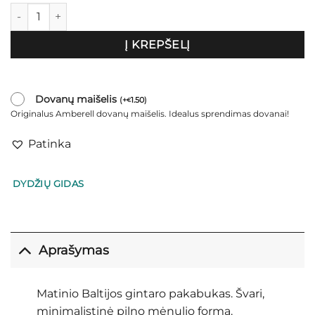
produkto kiekis: Pakabukas "Red Moon"
Į KREPŠELĮ
Dovanų maišelis
(
+
1.50
)
€
Originalus Amberell dovanų maišelis. Idealus sprendimas dovanai!
Patinka
DYDŽIŲ GIDAS
Aprašymas
Matinio Baltijos gintaro pakabukas. Švari,
minimalistinė pilno mėnulio forma.