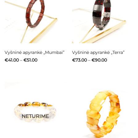
Vyšninė apyrankė „Mumbai”
Vyšninė apyrankė „Terra”
Price
Price
€
41.00
–
€
51.00
€
73.00
–
€
90.00
range:
range:
€41.00
€73.00
through
through
€51.00
€90.00
NETURIME