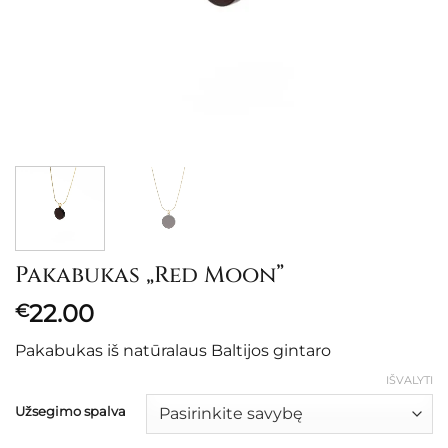
Pakabukas „Red Moon”
22.00
€
Pakabukas iš natūralaus Baltijos gintaro
IŠVALYTI
Užsegimo spalva