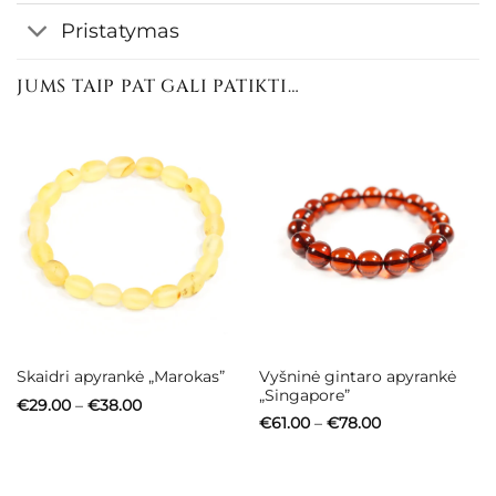
Pristatymas
JUMS TAIP PAT GALI PATIKTI…
Vyšninė gintaro apyrankė
Skaidri apyrankė „Marokas”
„Singapore”
Price
€
29.00
–
€
38.00
range:
Price
€
61.00
–
€
78.00
€29.00
range:
through
€61.00
€38.00
through
€78.00