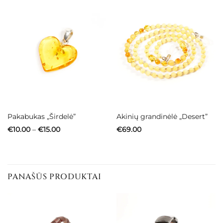
Pakabukas „Širdelė”
Akinių grandinėlė „Desert”
Price
€
10.00
–
€
15.00
€
69.00
range:
€10.00
through
€15.00
PANAŠŪS PRODUKTAI