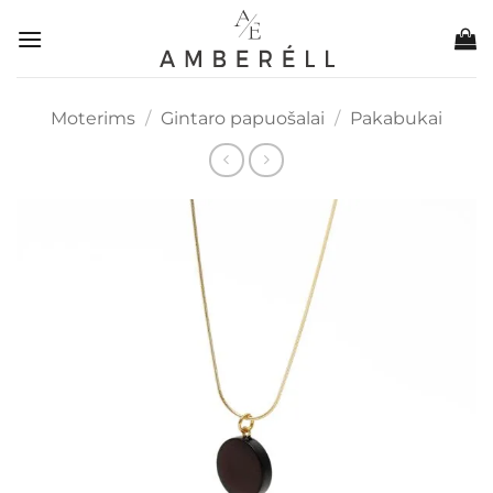
Skip
to
content
Moterims
/
Gintaro papuošalai
/
Pakabukai