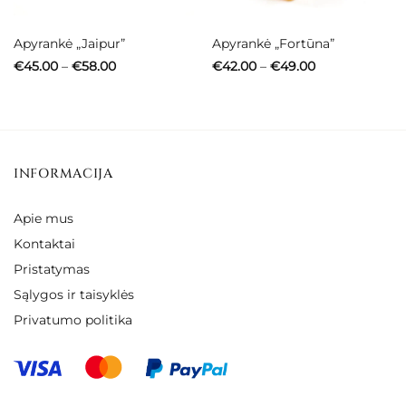
Apyrankė „Jaipur”
Apyrankė „Fortūna”
Price
Price
€
45.00
–
€
58.00
€
42.00
–
€
49.00
range:
range:
€45.00
€42.00
through
through
€58.00
€49.00
INFORMACIJA
Apie mus
Kontaktai
Pristatymas
Sąlygos ir taisyklės
Privatumo politika