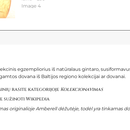
olekcinis egzempliorius iš natūralaus gintaro, susiformavu
amtos dovana iš Baltijos regiono kolekcijai ar dovanai.
nių rasite kategorijoje
Kolekcionavimas
te sužinoti
Wikipedia
s originalioje Amberell dėžutėje, todėl yra tinkamas d