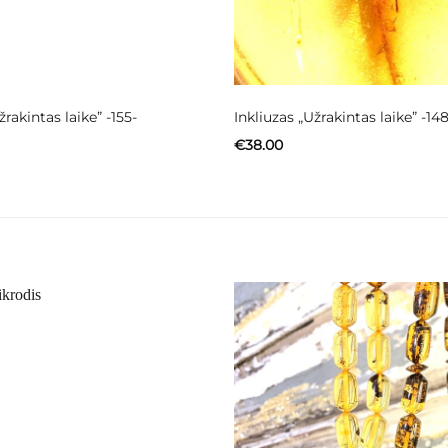
žrakintas laike” -155-
Inkliuzas „Užrakintas laike” -148
€
38.00