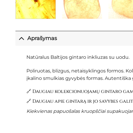
Aprašymas
Natūralus Baltijos gintaro inkliuzas su uodu.
Poliruotas, blizgus, netaisyklingos formos. K
įkalino smulkias gyvybės formas. Autentiška g
🔗 Daugiau kolekcionuojamų gintaro gami
🔗 Daugiau apie gintarą ir jo savybes gali
Kiekvienas papuošalas kruopščiai supakuojama