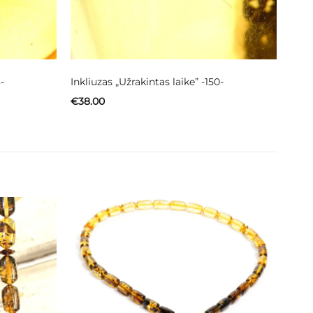
-
Inkliuzas „Užrakintas laike” -150-
€
38.00