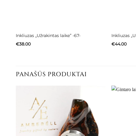
Inkliuzas „Užrakintas laike” -67-
Inkliuzas „U
€
38.00
€
44.00
PANAŠŪS PRODUKTAI