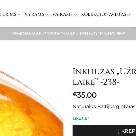
TERIMS
VYRAMS
VAIKAMS
KOLEKCIONAVIMAS
NEMOKAMAS PRISTATYMAS LIETUVOJE NUO 59€
Inkliuzas „Už
laike” -238-
35.00
€
Natūralus Baltijos gintara
Liko tik 1
Į KREP