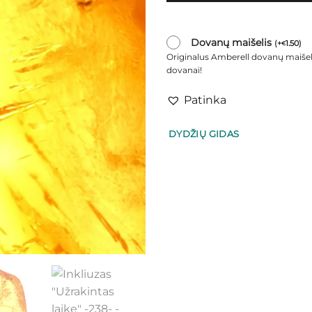
Dovanų maišelis
(
+
1.50
)
€
Originalus Amberell dovanų maišel
dovanai!
Patinka
DYDŽIŲ GIDAS