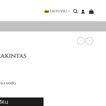
LIETUVIŲ
rakintas
s su uodu
ŠELĮ