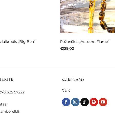
laikrodis „Big Ben”
Rožančius „Autumn Flame”
€
129.00
SIEKITE
KLIENTAMS
DUK
 +370 625 57222
štas:
amberell.lt