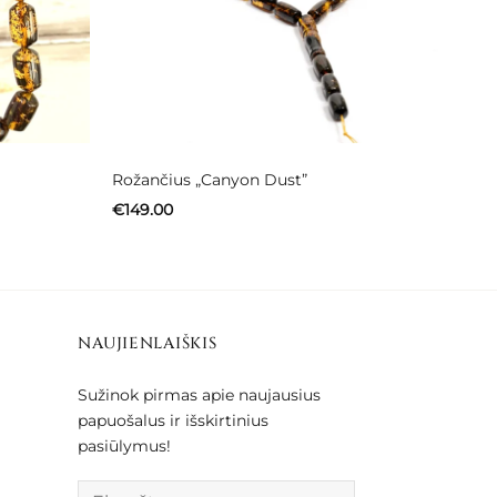
Rožančius „Canyon Dust”
€
149.00
NAUJIENLAIŠKIS
Sužinok pirmas apie naujausius
papuošalus ir išskirtinius
pasiūlymus!