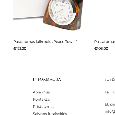
Pastatomas laikrodis „Peace Tower”
Pastatomas 
€
121.00
€
103.00
INFORMACIJA
SUSI
Apie mus
Tel.:
Kontaktai
El. pa
Pristatymas
info@
Sąlygos ir taisyklės