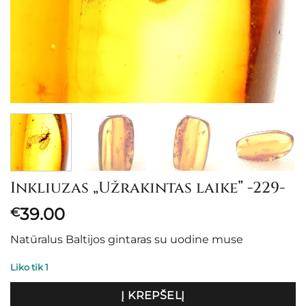
Inkliuzas „Užrakintas laike” -229-
39.00
€
Natūralus Baltijos gintaras su uodine muse
Liko tik 1
Į KREPŠELĮ