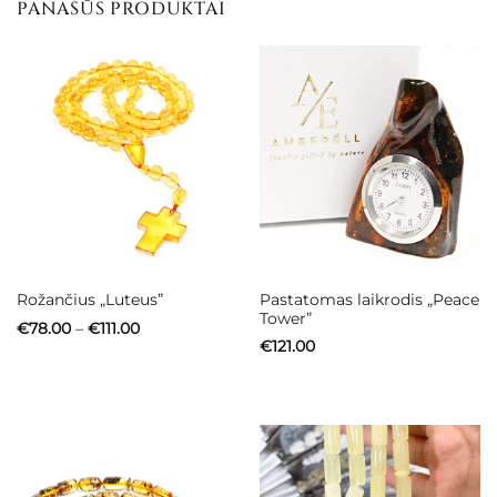
PANAŠŪS PRODUKTAI
Pastatomas laikrodis „Peace
Rožančius „Luteus”
Tower”
Price
€
78.00
–
€
111.00
range:
€
121.00
€78.00
through
€111.00