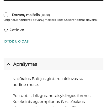
Dovanų maišelis
(
+
1.50
)
€
Originalus Amberell dovanų maišelis. Idealus sprendimas dovanai!
Patinka
DYDŽIŲ GIDAS
Aprašymas
Natūralus Baltijos gintaro inkliuzas su
uodine muse.
Poliruotas, blizgus, netaisyklingos formos.
Kolekcinis egzempliorius iš natūralaus