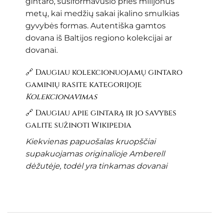
gintaro, susiformavusio prieš milijonus
metų, kai medžių sakai įkalino smulkias
gyvybės formas. Autentiška gamtos
dovana iš Baltijos regiono kolekcijai ar
dovanai.
🔗 Daugiau kolekcionuojamų gintaro
gaminių rasite kategorijoje
Kolekcionavimas
🔗 Daugiau apie gintarą ir jo savybes
galite sužinoti
Wikipedia
Kiekvienas papuošalas kruopščiai
supakuojamas originalioje Amberell
dėžutėje, todėl yra tinkamas dovanai