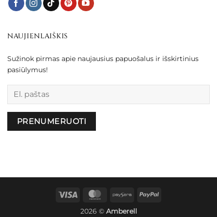
NAUJIENLAIŠKIS
Sužinok pirmas apie naujausius papuošalus ir išskirtinius
pasiūlymus!
Palikite šį lauką tuščią.
Visa
MasterCard
Paysera
PayPal
2026 ©
Amberell