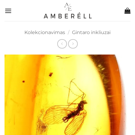
Skip
to
content
Kolekcionavimas
/
Gintaro inkliuzai