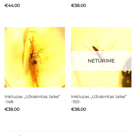
€
44.00
€
38.00
NETURIME
Inkliuzas „Užrakintas laike”
Inkliuzas „Užrakintas laike”
-148-
-150-
€
38.00
€
38.00