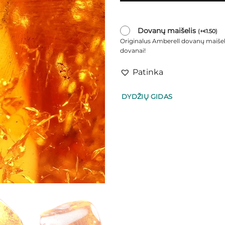
Dovanų maišelis
(
+
1.50
)
€
Originalus Amberell dovanų maišel
dovanai!
Patinka
DYDŽIŲ GIDAS