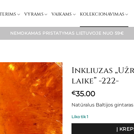
TERIMS
VYRAMS
VAIKAMS
KOLEKCIONAVIMAS
NEMOKAMAS PRISTATYMAS LIETUVOJE NUO 59€
Inkliuzas „Už
laike” -222-
35.00
€
Natūralus Baltijos gintara
Liko tik 1
Į KREP