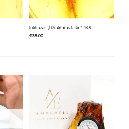
-
Inkliuzas „Užrakintas laike” -148-
€
38.00