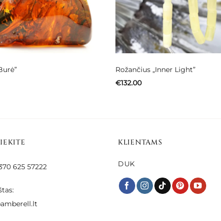
Burė”
Rožančius „Inner Light”
€
132.00
SIEKITE
KLIENTAMS
DUK
 +370 625 57222
štas:
amberell.lt