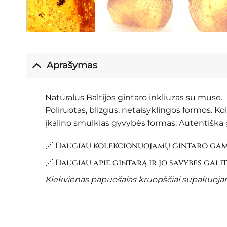
Aprašymas
Natūralus Baltijos gintaro inkliuzas su muse.
Poliruotas, blizgus, netaisyklingos formos. K
įkalino smulkias gyvybės formas. Autentiška g
🔗 Daugiau kolekcionuojamų gintaro gami
🔗 Daugiau apie gintarą ir jo savybes gali
Kiekvienas papuošalas kruopščiai supakuojama