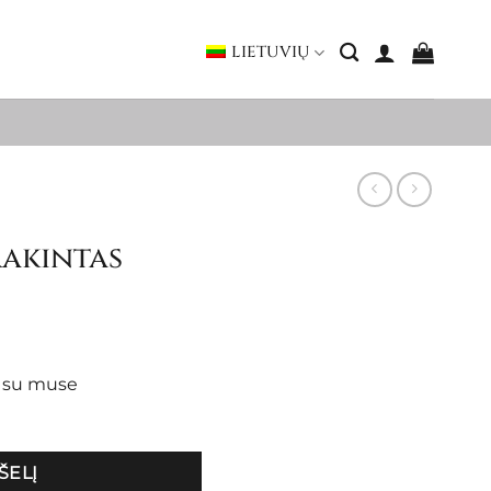
LIETUVIŲ
rakintas
s su muse
ŠELĮ