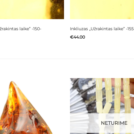
žrakintas laike” -150-
Inkliuzas „Užrakintas laike” -155
€
44.00
NETURIME