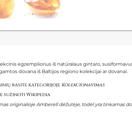
olekcinis egzempliorius iš natūralaus gintaro, susiformavu
amtos dovana iš Baltijos regiono kolekcijai ar dovanai.
nių rasite kategorijoje
Kolekcionavimas
te sužinoti
Wikipedia
s originalioje Amberell dėžutėje, todėl yra tinkamas d