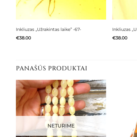
Inkliuzas „Užrakintas laike” -67-
Inkliuzas „U
€
38.00
€
38.00
PANAŠŪS PRODUKTAI
NETURIME