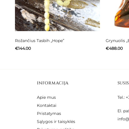
Rožančius Tasbih „Hope”
Grynuolis „
€
144.00
€
488.00
INFORMACIJA
SUSI
Apie mus
Tel.:
Kontaktai
El. pa
Pristatymas
info@
Sąlygos ir taisyklės