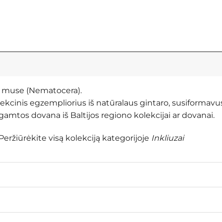
ne muse (Nematocera).
olekcinis egzempliorius iš natūralaus gintaro, susiformavu
amtos dovana iš Baltijos regiono kolekcijai ar dovanai.
Peržiūrėkite visą kolekciją kategorijoje
Inkliuzai