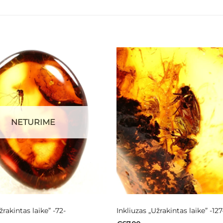
NETURIME
žrakintas laike” -72-
Inkliuzas „Užrakintas laike” -127