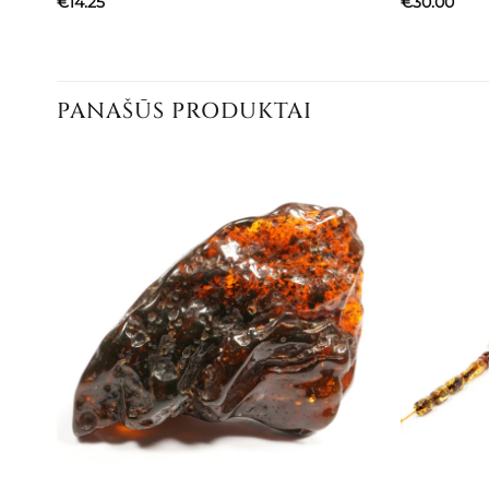
€
14.25
€
30.00
PANAŠŪS PRODUKTAI