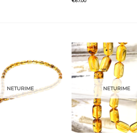
€
67.00
NETURIME
NETURIME