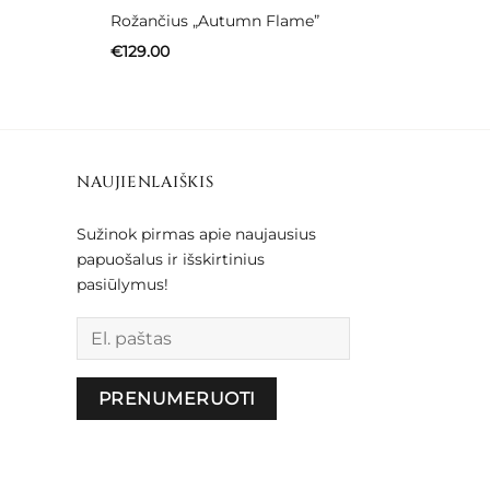
Rožančius „Autumn Flame”
€
129.00
NAUJIENLAIŠKIS
Sužinok pirmas apie naujausius
papuošalus ir išskirtinius
pasiūlymus!
Palikite šį lauką tuščią.