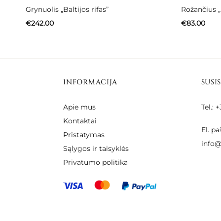
Grynuolis „Baltijos rifas”
Rožančius „
€
242.00
€
83.00
INFORMACIJA
SUSI
Apie mus
Tel.:
Kontaktai
El. pa
Pristatymas
info@
Sąlygos ir taisyklės
Privatumo politika