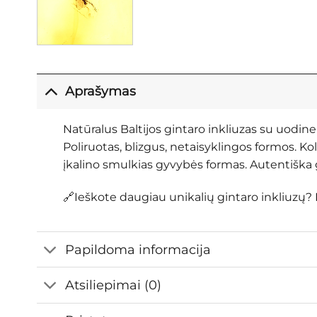
Aprašymas
Natūralus Baltijos gintaro inkliuzas su uodi
Poliruotas, blizgus, netaisyklingos formos. K
įkalino smulkias gyvybės formas. Autentiška g
🔗Ieškote daugiau unikalių gintaro inkliuzų? 
Papildoma informacija
Atsiliepimai (0)