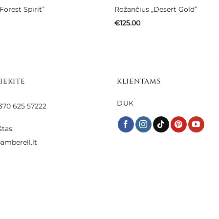
Forest Spirit”
Rožančius „Desert Gold”
€
125.00
SIEKITE
KLIENTAMS
DUK
 +370 625 57222
štas:
amberell.lt