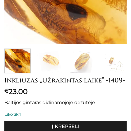
Inkliuzas „Užrakintas laike” -1409-
23.00
€
Baltijos gintaras didinamojoje dėžutėje
Liko tik 1
Į KREPŠELĮ