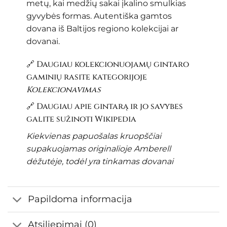
metų, kai medžių sakai įkalino smulkias
gyvybės formas. Autentiška gamtos
dovana iš Baltijos regiono kolekcijai ar
dovanai.
🔗 Daugiau kolekcionuojamų gintaro
gaminių rasite kategorijoje
Kolekcionavimas
🔗 Daugiau apie gintarą ir jo savybes
galite sužinoti
Wikipedia
Kiekvienas papuošalas kruopščiai
supakuojamas originalioje Amberell
dėžutėje, todėl yra tinkamas dovanai
Papildoma informacija
Atsiliepimai (0)