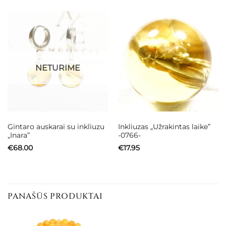
NETURIME
Gintaro auskarai su inkliuzu
Inkliuzas „Užrakintas laike”
„Inara”
-0766-
€
68.00
€
17.95
PANAŠŪS PRODUKTAI