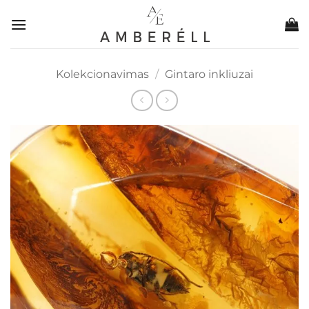
Skip
to
content
Kolekcionavimas
/
Gintaro inkliuzai