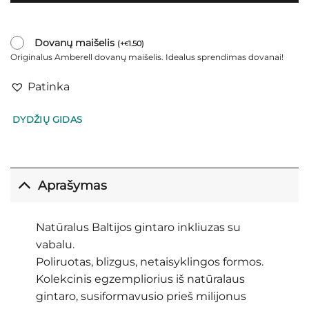
Dovanų maišelis
(
+
1.50
)
€
Originalus Amberell dovanų maišelis. Idealus sprendimas dovanai!
Patinka
DYDŽIŲ GIDAS
Aprašymas
Natūralus Baltijos gintaro inkliuzas su
vabalu.
Poliruotas, blizgus, netaisyklingos formos.
Kolekcinis egzempliorius iš natūralaus
gintaro, susiformavusio prieš milijonus