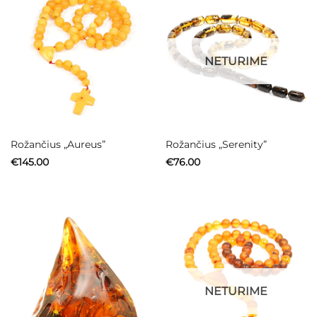
NETURIME
Rožančius „Aureus”
Rožančius „Serenity”
€
145.00
€
76.00
NETURIME