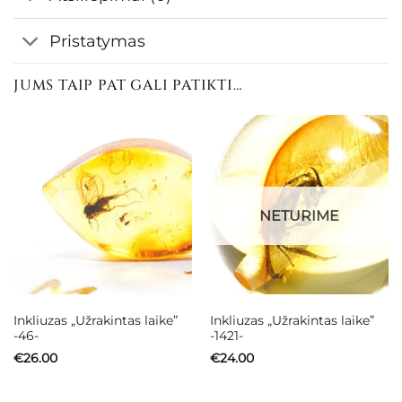
Pristatymas
JUMS TAIP PAT GALI PATIKTI…
NETURIME
Inkliuzas „Užrakintas laike”
Inkliuzas „Užrakintas laike”
-46-
-1421-
€
26.00
€
24.00