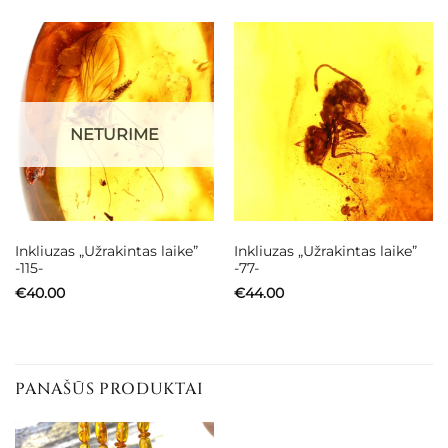
NETURIME
Inkliuzas „Užrakintas laike”
Inkliuzas „Užrakintas laike”
-115-
-77-
€
40.00
€
44.00
PANAŠŪS PRODUKTAI