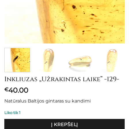
Inkliuzas „Užrakintas laike” -129-
40.00
€
Natūralus Baltijos gintaras su kandimi
Liko tik 1
Į KREPŠELĮ