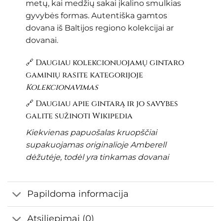
metų, kai medžių sakai įkalino smulkias
gyvybės formas. Autentiška gamtos
dovana iš Baltijos regiono kolekcijai ar
dovanai.
🔗 Daugiau kolekcionuojamų gintaro
gaminių rasite kategorijoje
Kolekcionavimas
🔗 Daugiau apie gintarą ir jo savybes
galite sužinoti
Wikipedia
Kiekvienas papuošalas kruopščiai
supakuojamas originalioje Amberell
dėžutėje, todėl yra tinkamas dovanai
Papildoma informacija
Atsiliepimai (0)