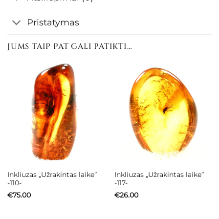
Pristatymas
JUMS TAIP PAT GALI PATIKTI…
Inkliuzas „Užrakintas laike”
Inkliuzas „Užrakintas laike”
-110-
-117-
€
75.00
€
26.00