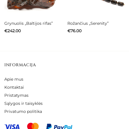
Grynuolis „Baltijos rifas”
Rožančius „Serenity”
€
242.00
€
76.00
INFORMACIJA
Apie mus
Kontaktai
Pristatymas
Sąlygos ir taisyklės
Privatumo politika