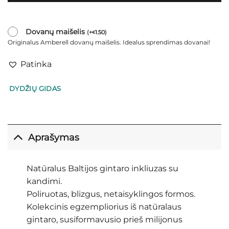
Dovanų maišelis
(
+
1.50
)
€
Originalus Amberell dovanų maišelis. Idealus sprendimas dovanai!
Patinka
DYDŽIŲ GIDAS
Aprašymas
Natūralus Baltijos gintaro inkliuzas su
kandimi.
Poliruotas, blizgus, netaisyklingos formos.
Kolekcinis egzempliorius iš natūralaus
gintaro, susiformavusio prieš milijonus