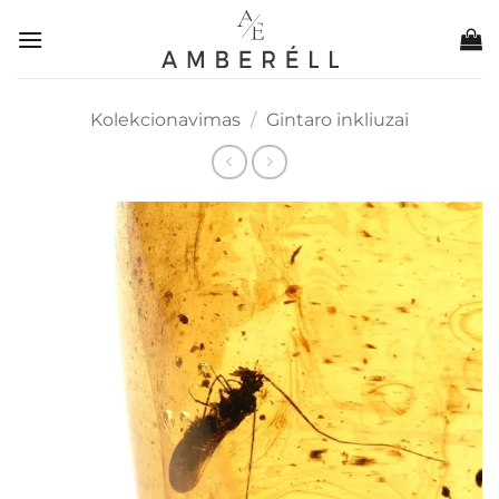
Skip
to
content
Kolekcionavimas
/
Gintaro inkliuzai