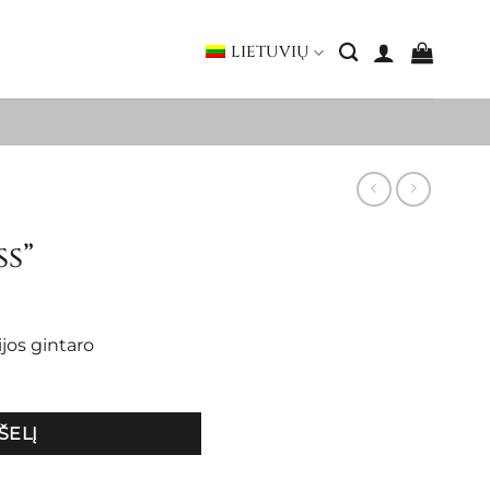
LIETUVIŲ
ss”
ijos gintaro
ŠELĮ