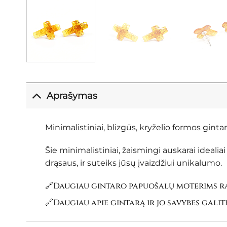
Aprašymas
Minimalistiniai, blizgūs, kryželio formos gintar
Šie minimalistiniai, žaismingi auskarai idealia
drąsaus, ir suteiks jūsų įvaizdžiui unikalumo.
🔗Daugiau gintaro papuošalų moterims ra
🔗Daugiau apie gintarą ir jo savybes galit