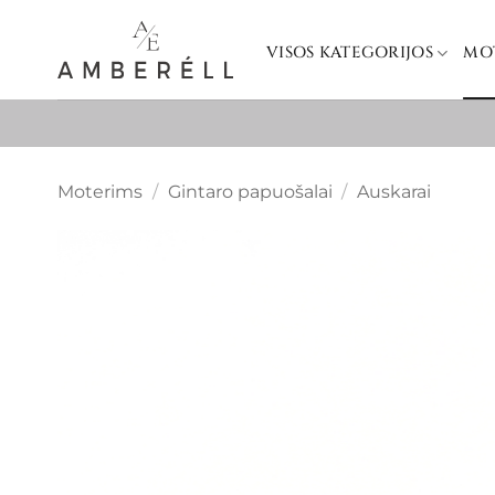
Skip
to
VISOS KATEGORIJOS
MO
content
Moterims
/
Gintaro papuošalai
/
Auskarai