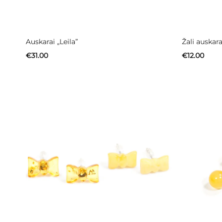
Auskarai „Leila”
Žali auskara
€
31.00
€
12.00