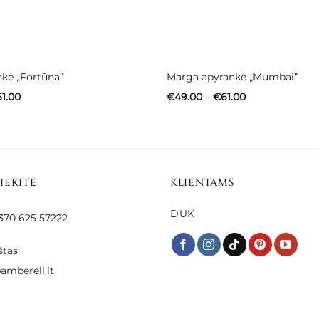
nkė „Fortūna”
Marga apyrankė „Mumbai”
Price
Price
61.00
€
49.00
–
€
61.00
range:
range:
€58.00
€49.00
through
through
€61.00
€61.00
SIEKITE
KLIENTAMS
DUK
 +370 625 57222
štas:
amberell.lt