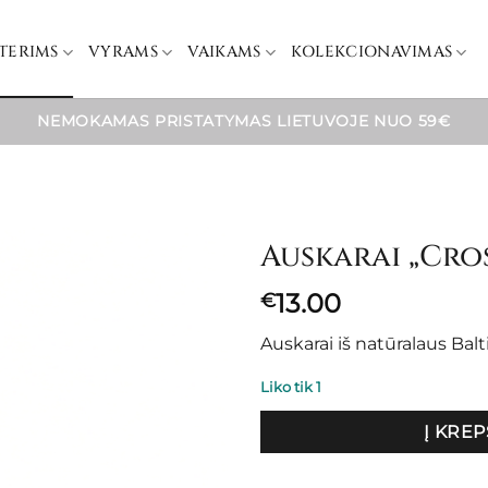
TERIMS
VYRAMS
VAIKAMS
KOLEKCIONAVIMAS
NEMOKAMAS PRISTATYMAS LIETUVOJE NUO 59€
Auskarai „Cro
13.00
€
Auskarai iš natūralaus Balt
Liko tik 1
Į KREP