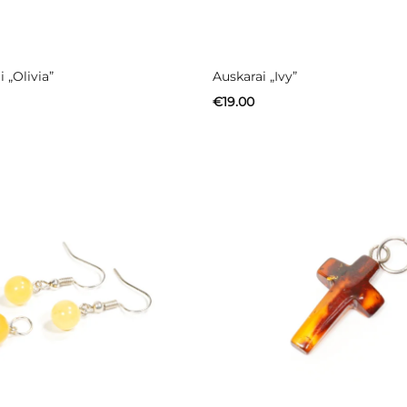
i „Olivia”
Auskarai „Ivy”
€
19.00