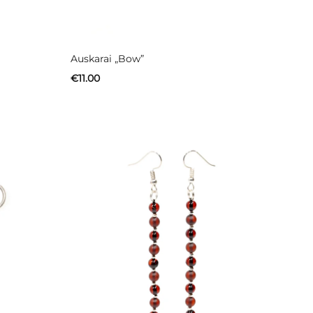
Auskarai „Bow”
€
11.00