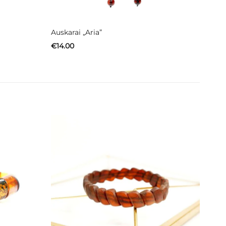
Auskarai „Aria”
€
14.00