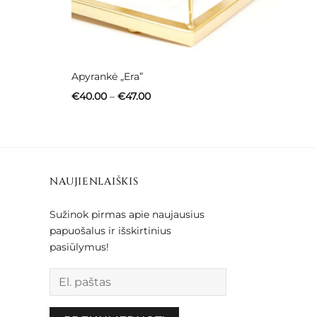
Apyrankė „Era”
Price
€
40.00
–
€
47.00
range:
€40.00
through
€47.00
NAUJIENLAIŠKIS
Sužinok pirmas apie naujausius
papuošalus ir išskirtinius
pasiūlymus!