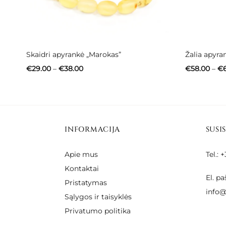
Skaidri apyrankė „Marokas”
Žalia apyra
Price
€
29.00
–
€
38.00
€
58.00
–
€
range:
€29.00
through
€38.00
INFORMACIJA
SUSI
Apie mus
Tel.:
Kontaktai
El. pa
Pristatymas
info@
Sąlygos ir taisyklės
Privatumo politika