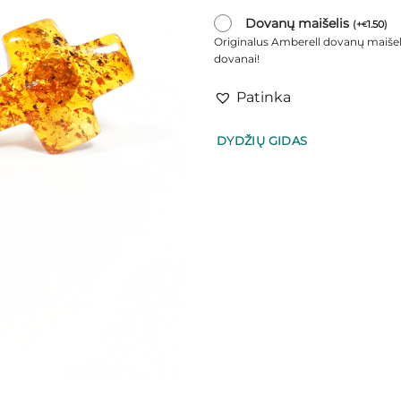
Dovanų maišelis
(
+
1.50
)
€
Originalus Amberell dovanų maišel
dovanai!
Patinka
DYDŽIŲ GIDAS