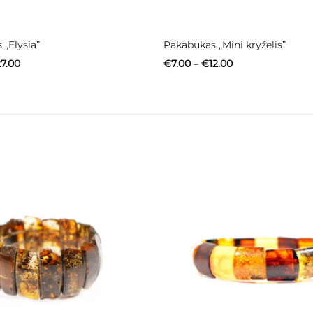
„Elysia”
Pakabukas „Mini kryželis”
Price
Price
7.00
€
7.00
–
€
12.00
range:
range:
€22.00
€7.00
through
through
€27.00
€12.00