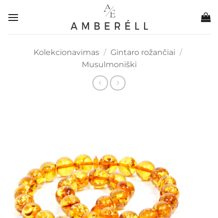
Skip
to
content
Kolekcionavimas
/
Gintaro rožančiai
/
Musulmoniški