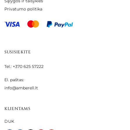
Sąlygos ir taisyklės
Privatumo politika
SUSISIEKITE
Tel.: +370 625 57222
El. paštas:
info@amberell.lt
KLIENTAMS
DUK