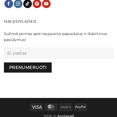
NAUJIENLAIŠKIS
Sužinok pirmas apie naujausius papuošalus ir išskirtinius
pasiūlymus!
Palikite šį lauką tuščią.
Visa
MasterCard
Paysera
PayPal
2026 ©
Amberell