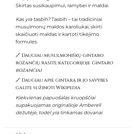
Skirtas susikaupimui, ramybei ir maldai.
Kas yra tasbih?
Tasbih – tai tradiciniai
musulmonų maldos karoliukai, skirti
skaičiuoti maldas ir kartoti tikėjimo
formules.
🔗 Daugiau musulmoniškų gintaro
rožančių rasite kategorijoje
Gintaro
rožančiai
🔗 Daugiau apie gintarą ir jo savybes
galite sužinoti
Wikipedia
Kiekvienas papuošalas kruopščiai
supakuojamas originalioje Amberell
dėžutėje, todėl yra tinkamas dovanai