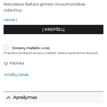
Natūralaus Baltijos gintaro musulmoniškas
rožančius
Liko tik 1
Į KREPŠELĮ
Dovanų maišelis
(
+
1.50
)
€
Originalus Amberell dovanų maišelis. Idealus sprendimas dovanai!
Patinka
DYDŽIŲ GIDAS
Aprašymas