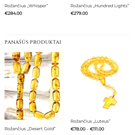
Rožančius „Whisper”
Rožančius „Hundred Lights”
€
284.00
€
279.00
PANAŠŪS PRODUKTAI
Neturime
Rožančius „Luteus”
Price
Rožančius „Desert Gold”
€
78.00
–
€
111.00
range: