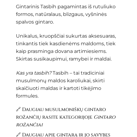
Gintarinis Tasbih pagamintas iš rutuliuko
formos, natūralaus, blizgaus, vyšninės
spalvos gintaro.
Unikalus, kruopščiai sukurtas aksesuaras,
tinkantis tiek kasdienėms maldoms, tiek
kaip prasminga dovana artimiesiems.
Skirtas susikaupimui, ramybei ir maldai.
Kas yra tasbih?
Tasbih – tai tradiciniai
musulmonų maldos karoliukai, skirti
skaičiuoti maldas ir kartoti tikėjimo
formules.
🔗 Daugiau musulmoniškų gintaro
rožančių rasite kategorijoje
Gintaro
rožančiai
🔗 Daugiau apie gintarą ir jo savybes