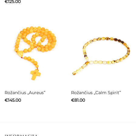
€
125.00
€78.00
through
€111.00
Rožančius „Aureus”
Rožančius „Calm Spirit”
€
145.00
€
81.00