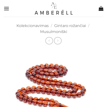
Skip
to
content
Kolekcionavimas
/
Gintaro rožančiai
/
Musulmoniški