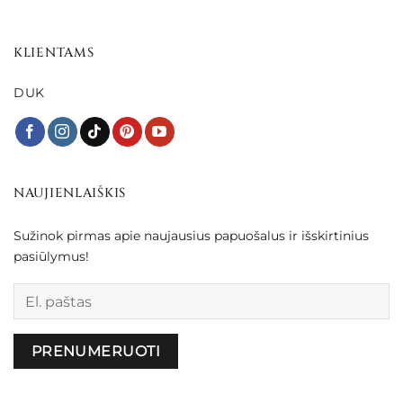
KLIENTAMS
DUK
NAUJIENLAIŠKIS
Sužinok pirmas apie naujausius papuošalus ir išskirtinius
pasiūlymus!
Palikite šį lauką tuščią.