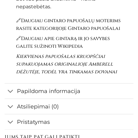
nepastebėtas.
🔗Daugiau gintaro papuošalų moterims
rasite kategorijoje
Gintaro papuošalai
🔗Daugiau apie gintarą ir jo savybes
galite sužinoti
Wikipedia
Kiekvienas papuošalas kruopščiai
supakuojamas originalioje Amberell
dėžutėje, todėl yra tinkamas dovanai
Papildoma informacija
Atsiliepimai (0)
Pristatymas
JUMS TAIP PAT GALI PATIKTI…