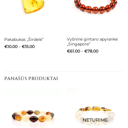
Vyšninė gintaro apyrankė
Pakabukas „Širdelė”
„Singapore”
Price
€
10.00
–
€
15.00
range:
Price
€
61.00
–
€
78.00
€10.00
range:
through
€61.00
€15.00
through
€78.00
PANAŠŪS PRODUKTAI
NETURIME