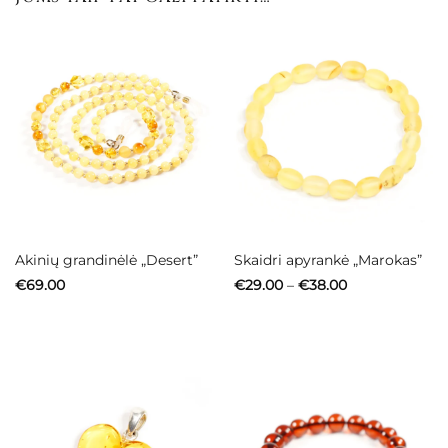
Akinių grandinėlė „Desert”
Skaidri apyrankė „Marokas”
Price
€
69.00
€
29.00
–
€
38.00
range:
€29.00
through
€38.00