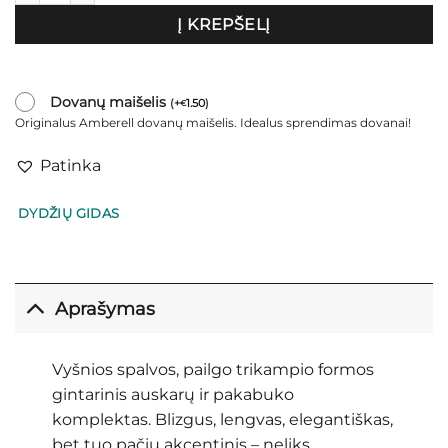
Į KREPŠELĮ
Dovanų maišelis
(
+
1.50
)
€
Originalus Amberell dovanų maišelis. Idealus sprendimas dovanai!
Patinka
DYDŽIŲ GIDAS
Aprašymas
Vyšnios spalvos, pailgo trikampio formos
gintarinis auskarų ir pakabuko
komplektas. Blizgus, lengvas, elegantiškas,
bet tuo pačiu akcentinis – neliks