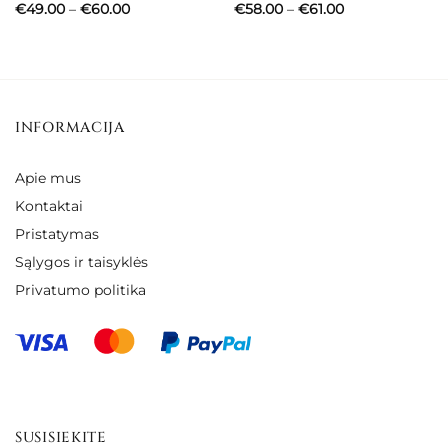
Price
Price
€
49.00
–
€
60.00
€
58.00
–
€
61.00
range:
range:
€49.00
€58.00
through
through
€60.00
€61.00
INFORMACIJA
Apie mus
Kontaktai
Pristatymas
Sąlygos ir taisyklės
Privatumo politika
SUSISIEKITE