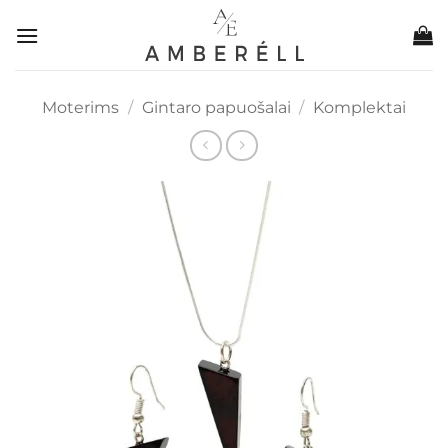
Skip
to
content
Moterims
/
Gintaro papuošalai
/
Komplektai