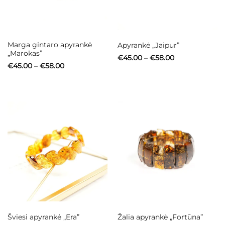
Marga gintaro apyrankė
Apyrankė „Jaipur”
„Marokas”
Price
€
45.00
–
€
58.00
range:
Price
€
45.00
–
€
58.00
€45.00
range:
through
€45.00
€58.00
through
€58.00
Šviesi apyrankė „Era”
Žalia apyrankė „Fortūna”