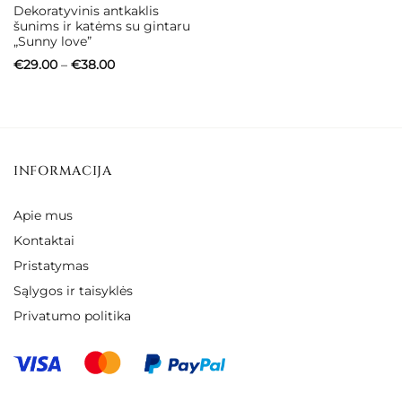
Dekoratyvinis antkaklis
šunims ir katėms su gintaru
„Sunny love”
Price
€
29.00
–
€
38.00
range:
€29.00
through
€38.00
INFORMACIJA
Apie mus
Kontaktai
Pristatymas
Sąlygos ir taisyklės
Privatumo politika