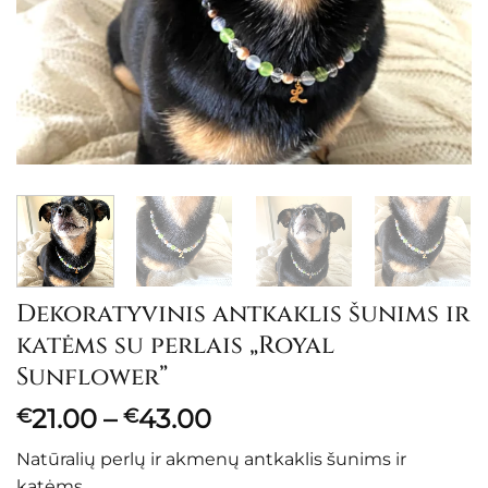
Dekoratyvinis antkaklis šunims ir
katėms su perlais „Royal
Sunflower”
Price
21.00
–
43.00
€
€
range:
Natūralių perlų ir akmenų antkaklis šunims ir
€21.00
katėms