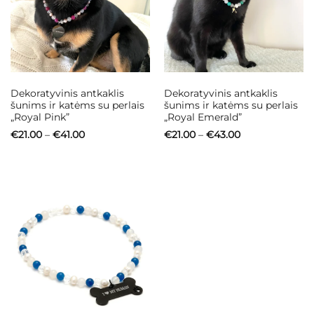
Dekoratyvinis antkaklis
Dekoratyvinis antkaklis
šunims ir katėms su perlais
šunims ir katėms su perlais
„Royal Pink”
„Royal Emerald”
Price
Price
€
21.00
–
€
41.00
€
21.00
–
€
43.00
range:
range:
€21.00
€21.00
through
through
€41.00
€43.00