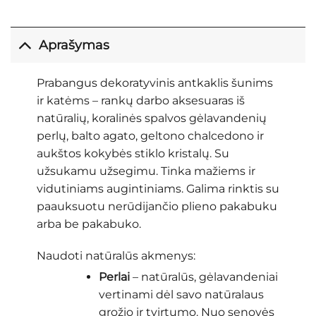
Aprašymas
Prabangus dekoratyvinis antkaklis šunims
ir katėms – rankų darbo aksesuaras iš
natūralių, koralinės spalvos gėlavandenių
perlų, balto agato, geltono chalcedono ir
aukštos kokybės stiklo kristalų. Su
užsukamu užsegimu. Tinka mažiems ir
vidutiniams augintiniams. Galima rinktis su
paauksuotu nerūdijančio plieno pakabuku
arba be pakabuko.
Naudoti natūralūs akmenys:
Perlai
– natūralūs, gėlavandeniai
vertinami dėl savo natūralaus
grožio ir tvirtumo. Nuo senovės