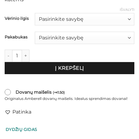
through
€43.00
IŠVALYTI
Vėrinio ilgis
Pakabukas
produkto kiekis: Dekoratyvinis antkaklis šunims ir katėms su p
Į KREPŠELĮ
Dovanų maišelis
(
+
1.50
)
€
Originalus Amberell dovanų maišelis. Idealus sprendimas dovanai!
Patinka
DYDŽIŲ GIDAS