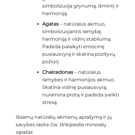
simbolizuoja grynumą, išmintį ir
harmoniją.
Agatas
– natūralus akmuo,
simbolizuojantis ramybę,
harmoniją ir vidinį stabilumą.
Padeda palaikyti emocinę
pusiausvyrą ir skatina pozityvų
požiūrį.
Chalcedonas
– natūralus
ramybės ir harmonijos akmuo.
Skatina vidinę pusiausvyrą,
nuramina protą ir padeda įveikti
stresą
Išsamų natūralių akmenų aprašymą ir jų
savybes rasite čia:
Wikipedia mineralų
sąrašas