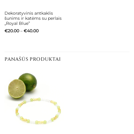
Dekoratyvinis antkaklis
šunims ir katėms su perlais
„Royal Blue”
Price
€
20.00
–
€
40.00
range:
€20.00
through
€40.00
PANAŠŪS PRODUKTAI