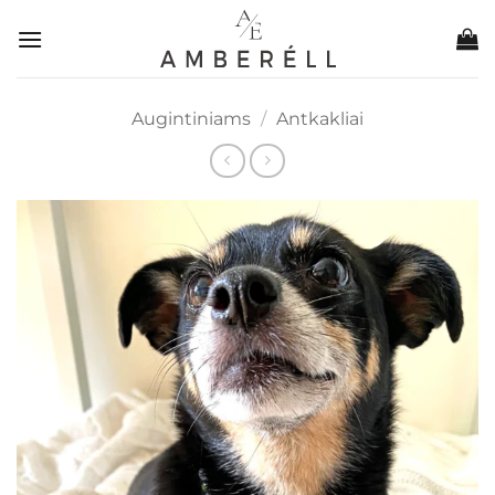
Skip
to
content
Augintiniams
/
Antkakliai