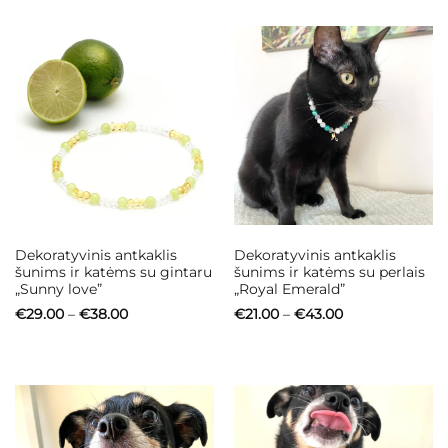
Dekoratyvinis antkaklis
Dekoratyvinis antkaklis
šunims ir katėms su gintaru
šunims ir katėms su perlais
„Sunny love”
„Royal Emerald”
Price
Price
€
29.00
–
€
38.00
€
21.00
–
€
43.00
range:
range:
€29.00
€21.00
through
through
€38.00
€43.00