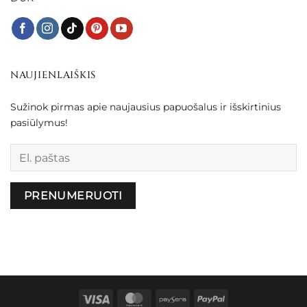
NAUJIENLAIŠKIS
Sužinok pirmas apie naujausius papuošalus ir išskirtinius
pasiūlymus!
Palikite šį lauką tuščią.
Visa
MasterCard
Paysera
PayPal