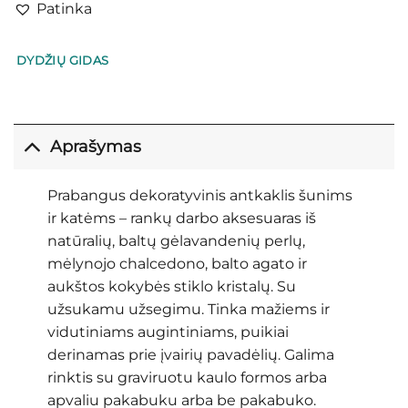
Patinka
DYDŽIŲ GIDAS
Aprašymas
Prabangus dekoratyvinis antkaklis šunims
ir katėms – rankų darbo aksesuaras iš
natūralių, baltų gėlavandenių perlų,
mėlynojo chalcedono, balto agato ir
aukštos kokybės stiklo kristalų. Su
užsukamu užsegimu. Tinka mažiems ir
vidutiniams augintiniams, puikiai
derinamas prie įvairių pavadėlių. Galima
rinktis su graviruotu kaulo formos arba
apvaliu pakabuku arba be pakabuko.