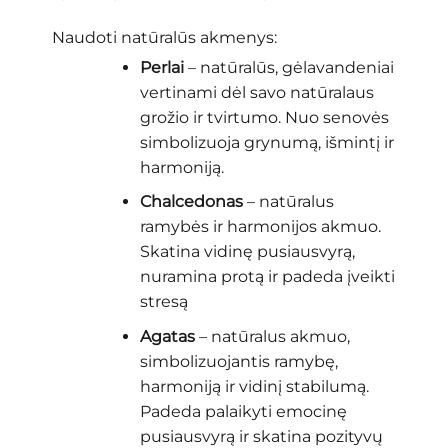
Naudoti natūralūs akmenys:
Perlai
– natūralūs, gėlavandeniai
vertinami dėl savo natūralaus
grožio ir tvirtumo. Nuo senovės
simbolizuoja grynumą, išmintį ir
harmoniją.
Chalcedonas
– natūralus
ramybės ir harmonijos akmuo.
Skatina vidinę pusiausvyrą,
nuramina protą ir padeda įveikti
stresą
Agatas
– natūralus akmuo,
simbolizuojantis ramybę,
harmoniją ir vidinį stabilumą.
Padeda palaikyti emocinę
pusiausvyrą ir skatina pozityvų