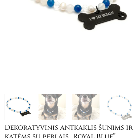
Dekoratyvinis antkaklis šunims ir
katėms su perlais „Royal Blue”