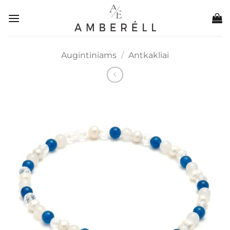
Skip
to
content
Augintiniams
/
Antkakliai