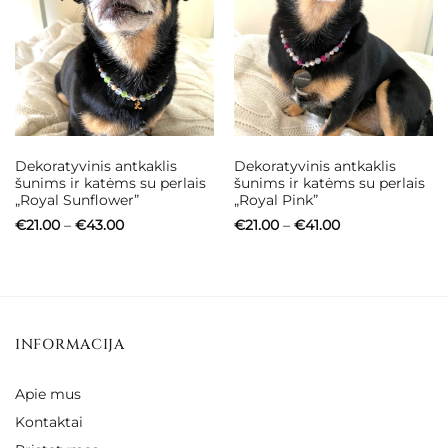
Dekoratyvinis antkaklis
Dekoratyvinis antkaklis
šunims ir katėms su perlais
šunims ir katėms su perlais
„Royal Sunflower”
„Royal Pink”
Price
Price
€
21.00
–
€
43.00
€
21.00
–
€
41.00
range:
range:
€21.00
€21.00
through
through
€43.00
€41.00
INFORMACIJA
Apie mus
Kontaktai