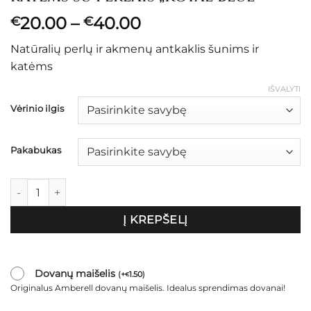
Price
20.00
–
40.00
€
€
range:
Natūralių perlų ir akmenų antkaklis šunims ir
€20.00
katėms
through
€40.00
IŠVALYTI
Vėrinio ilgis
Pakabukas
produkto kiekis: Dekoratyvinis antkaklis šunims ir katėms su p
Į KREPŠELĮ
Dovanų maišelis
(
+
1.50
)
€
Originalus Amberell dovanų maišelis. Idealus sprendimas dovanai!