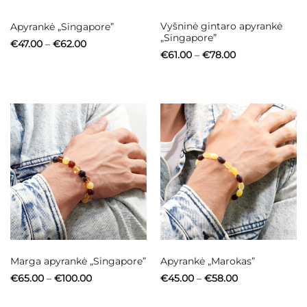
Vyšninė gintaro apyrankė
Apyrankė „Singapore”
„Singapore”
Price
€
47.00
–
€
62.00
range:
Price
€
61.00
–
€
78.00
€47.00
range:
through
€61.00
€62.00
through
€78.00
Marga apyrankė „Singapore”
Apyrankė „Marokas”
Price
Price
€
65.00
–
€
100.00
€
45.00
–
€
58.00
range:
range:
€65.00
€45.00
through
through