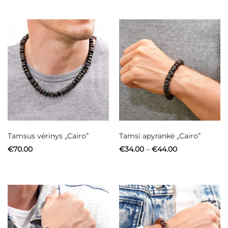
€107.00
through
€111.00
Tamsus vėrinys „Cairo”
Tamsi apyrankė „Cairo”
Price
€
70.00
€
34.00
–
€
44.00
range:
€34.00
through
€44.00