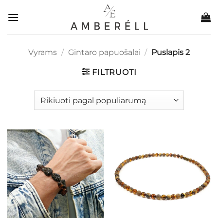
Skip
to
content
Vyrams
/
Gintaro papuošalai
/
Puslapis 2
FILTRUOTI