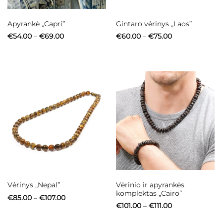
Apyrankė „Capri”
Gintaro vėrinys „Laos”
Price
Price
€
54.00
–
€
69.00
€
60.00
–
€
75.00
range:
range:
€54.00
€60.00
through
through
€69.00
€75.00
Vėrinio ir apyrankės
Vėrinys „Nepal”
komplektas „Cairo”
Price
€
85.00
–
€
107.00
range:
Price
€
101.00
–
€
111.00
€85.00
range:
through
€101.00