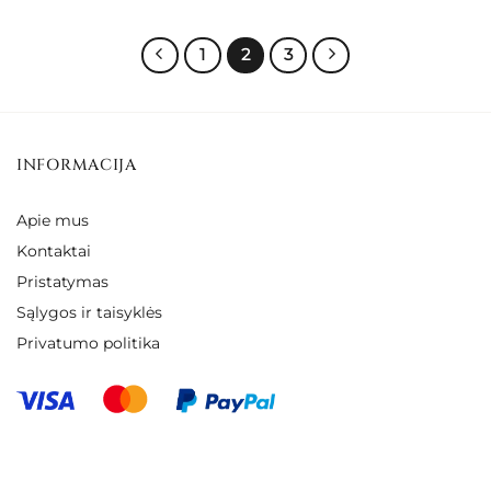
€100.00
€58.00
1
2
3
INFORMACIJA
Apie mus
Kontaktai
Pristatymas
Sąlygos ir taisyklės
Privatumo politika