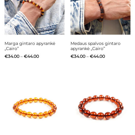
Marga gintaro apyrankė
Medaus spalvos gintaro
„Cairo”
apyrankė „Cairo”
Price
Price
€
34.00
–
€
44.00
€
34.00
–
€
44.00
range:
range:
€34.00
€34.00
through
through
€44.00
€44.00