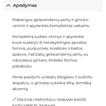
Aprašymas
Prabangus gėlavandenių perlų ir gintaro
vėrinio ir apyrankės komplektas vaikams.
Komplektą sudaro vėrinys ir apyrankė,
kurie sudaryti iš netaisyklingos apvalios
formos, purpurinės, koralinės ir baltos
spalvos, natūralių gėlavandenių perlų su
natūralaus gintaro, širdelės formos
pakabuku.
Perlai pasižymi unikaliu blizgesiu ir subtiliu
atspalviu, o gintaras suteikia šiltą, žemišką
akcentą.
🔗 Daugiau papuošalų vaikams rasite
kategorijoje
Vaikams