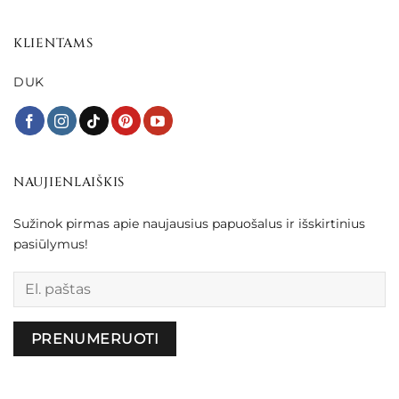
KLIENTAMS
DUK
NAUJIENLAIŠKIS
Sužinok pirmas apie naujausius papuošalus ir išskirtinius
pasiūlymus!
Palikite šį lauką tuščią.