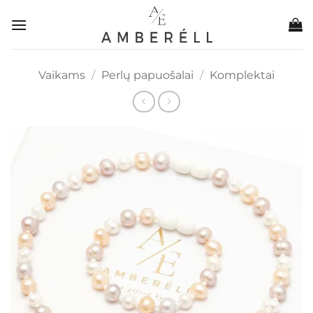
Skip
to
content
Vaikams
/
Perlų papuošalai
/
Komplektai