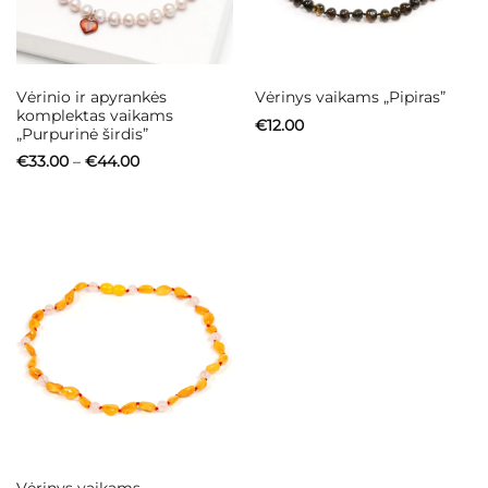
Vėrinio ir apyrankės
Vėrinys vaikams „Pipiras”
komplektas vaikams
€
12.00
„Purpurinė širdis”
Price
€
33.00
–
€
44.00
range:
€33.00
through
€44.00
Vėrinys vaikams