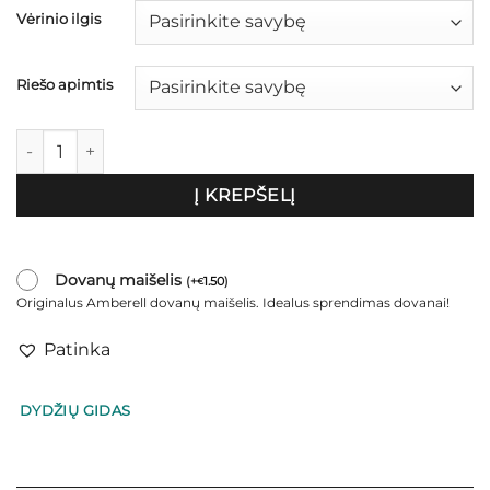
Vėrinio ilgis
Riešo apimtis
produkto kiekis: Vėrinio ir apyrankės komplektas vaikams "Kara
Į KREPŠELĮ
Dovanų maišelis
(
+
1.50
)
€
Originalus Amberell dovanų maišelis. Idealus sprendimas dovanai!
Patinka
DYDŽIŲ GIDAS