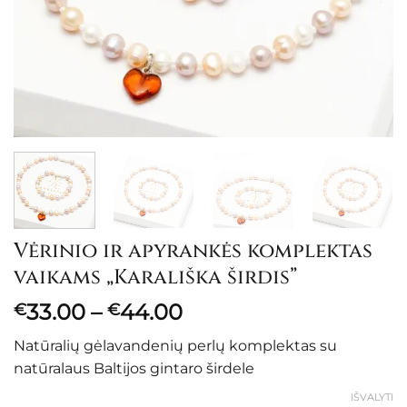
Vėrinio ir apyrankės komplektas
vaikams „Karališka širdis”
Price
33.00
–
44.00
€
€
range:
Natūralių gėlavandenių perlų komplektas su
€33.00
natūralaus Baltijos gintaro širdele
through
€44.00
IŠVALYTI