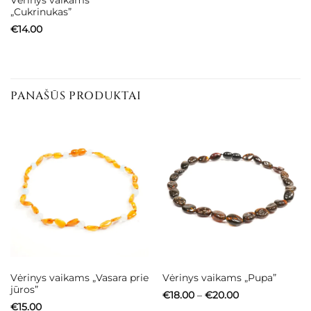
„Cukrinukas”
€
14.00
PANAŠŪS PRODUKTAI
Vėrinys vaikams „Vasara prie
Vėrinys vaikams „Pupa”
jūros”
Price
€
18.00
–
€
20.00
range:
€
15.00