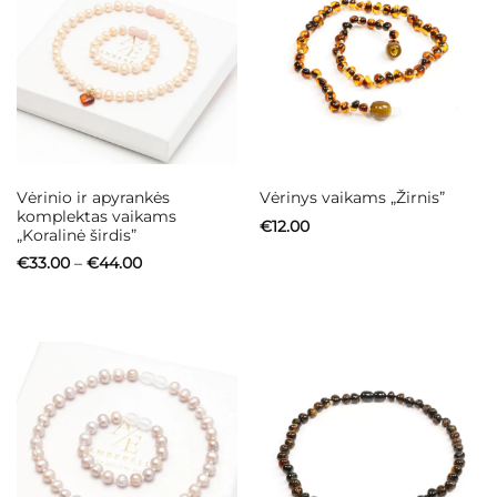
Vėrinio ir apyrankės
Vėrinys vaikams „Žirnis”
komplektas vaikams
€
12.00
„Koralinė širdis”
Price
€
33.00
–
€
44.00
range:
€33.00
through
€44.00