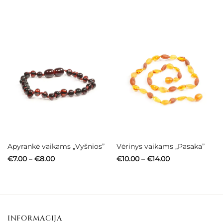
€18.00
through
€20.00
Apyrankė vaikams „Vyšnios”
Vėrinys vaikams „Pasaka”
Price
Price
€
7.00
–
€
8.00
€
10.00
–
€
14.00
range:
range:
€7.00
€10.00
through
through
€8.00
€14.00
INFORMACIJA