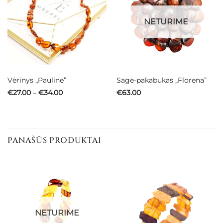
NETURIME
Vėrinys „Pauline”
Sagė-pakabukas „Florena”
Price
€
27.00
–
€
34.00
€
63.00
range:
€27.00
through
€34.00
PANAŠŪS PRODUKTAI
NETURIME