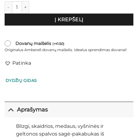
produkto kiekis: Sagė-pakabukas „Jasmine"
Į KREPŠELĮ
Dovanų maišelis
(
+
1.50
)
€
Originalus Amberell dovanų maišelis. Idealus sprendimas dovanai!
Patinka
DYDŽIŲ GIDAS
Aprašymas
Blizgi, skaidrios, medaus, vyšninės ir
geltonos spalvos sagė-pakabukas iš