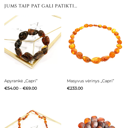
JUMS TAIP PAT GALI PATIKTI…
Apyrankė „Capri”
Masyvus vėrinys „Capri”
Price
€
54.00
–
€
69.00
€
233.00
range:
€54.00
through
€69.00