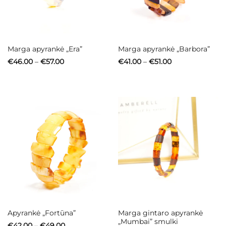
Marga apyrankė „Era”
Marga apyrankė „Barbora”
Price
Price
€
46.00
–
€
57.00
€
41.00
–
€
51.00
range:
range:
€46.00
€41.00
through
through
€57.00
€51.00
Marga gintaro apyrankė
Apyrankė „Fortūna”
„Mumbai” smulki
Price
€
42.00
–
€
49.00