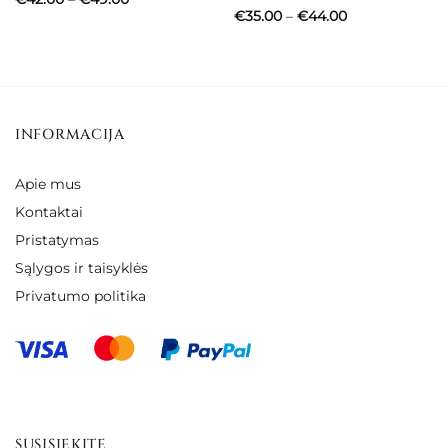
range:
Price
€
35.00
–
€
44.00
€42.00
range:
through
€35.00
€49.00
through
€44.00
INFORMACIJA
Apie mus
Kontaktai
Pristatymas
Sąlygos ir taisyklės
Privatumo politika
SUSISIEKITE