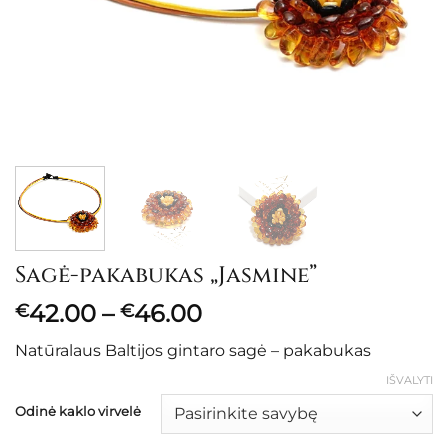
Sagė-pakabukas „Jasmine”
Price
42.00
–
46.00
€
€
range:
Natūralaus Baltijos gintaro sagė – pakabukas
€42.00
through
IŠVALYTI
€46.00
Odinė kaklo virvelė