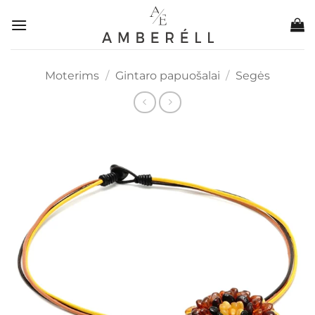
Skip
to
content
Moterims
/
Gintaro papuošalai
/
Segės