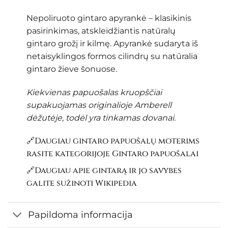
Nepoliruoto gintaro apyrankė – klasikinis
pasirinkimas, atskleidžiantis natūralų
gintaro grožį ir kilmę. Apyrankė sudaryta iš
netaisyklingos formos cilindrų su natūralia
gintaro žieve šonuose.
Kiekvienas papuošalas kruopščiai
supakuojamas originalioje Amberell
dėžutėje, todėl yra tinkamas dovanai.
🔗Daugiau gintaro papuošalų moterims
rasite kategorijoje
Gintaro papuošalai
🔗Daugiau apie gintarą ir jo savybes
galite sužinoti
Wikipedia
Papildoma informacija