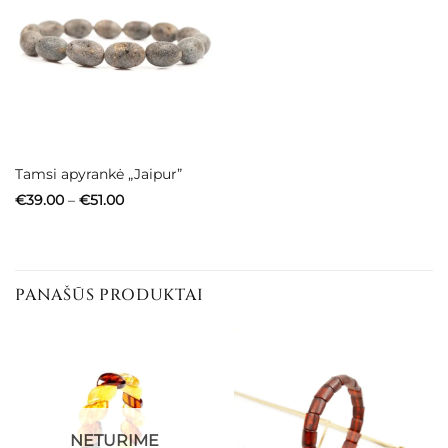
Tamsi apyrankė „Jaipur”
Price
€
39.00
–
€
51.00
range:
€39.00
through
€51.00
PANAŠŪS PRODUKTAI
NETURIME