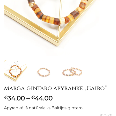
Marga gintaro apyrankė „Cairo”
Price
34.00
–
44.00
€
€
range:
Apyrankė iš natūralaus Baltijos gintaro
€34.00
IŠVALYTI