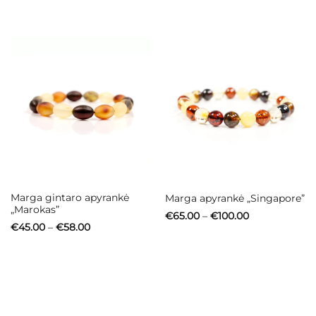
through
€34.00
€58.00
through
€44.00
Marga gintaro apyrankė
Marga apyrankė „Singapore”
„Marokas”
Price
€
65.00
–
€
100.00
range:
Price
€
45.00
–
€
58.00
€65.00
range:
through
€45.00
€100.00
through
€58.00