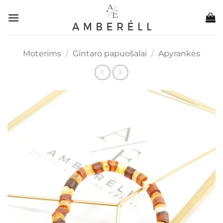
Skip
to
content
Moterims
/
Gintaro papuošalai
/
Apyrankės