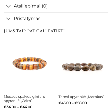
Atsiliepimai (0)
Pristatymas
JUMS TAIP PAT GALI PATIKTI…
Medaus spalvos gintaro
Tamsi apyrankė „Marokas”
apyrankė „Cairo”
Price
€
45.00
–
€
58.00
range:
Price
€
34.00
–
€
44.00
€45.00
range: