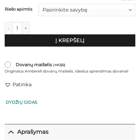
through
€44.00
Riešo apimtis
produkto kiekis: Marga gintaro apyrankė "Cairo"
Į KREPŠELĮ
Dovanų maišelis
(
+
1.50
)
€
Originalus Amberell dovanų maišelis. Idealus sprendimas dovanai!
Patinka
DYDŽIŲ GIDAS
Aprašymas