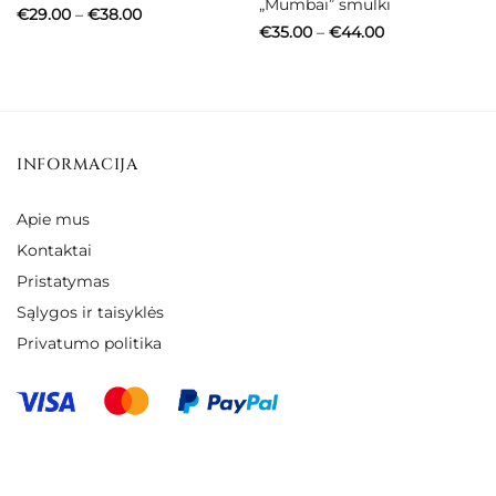
„Mumbai” smulki
Price
€
29.00
–
€
38.00
range:
Price
€
35.00
–
€
44.00
€29.00
range:
through
€35.00
€38.00
through
€44.00
INFORMACIJA
Apie mus
Kontaktai
Pristatymas
Sąlygos ir taisyklės
Privatumo politika