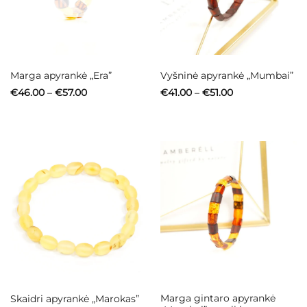
Marga apyrankė „Era”
Vyšninė apyrankė „Mumbai”
Price
Price
€
46.00
–
€
57.00
€
41.00
–
€
51.00
range:
range:
€46.00
€41.00
through
through
€57.00
€51.00
Marga gintaro apyrankė
Skaidri apyrankė „Marokas”