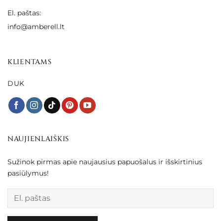
El. paštas:
info@amberell.lt
KLIENTAMS
DUK
NAUJIENLAIŠKIS
Sužinok pirmas apie naujausius papuošalus ir išskirtinius
pasiūlymus!