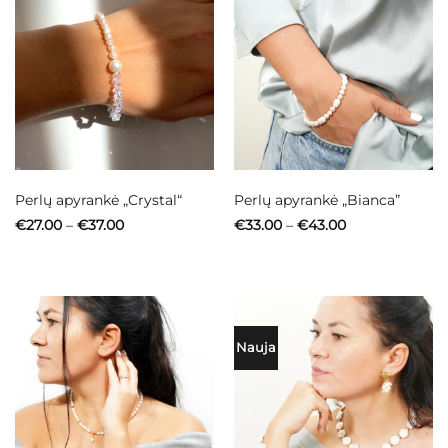
Perlų apyrankė „Crystal“
Perlų apyrankė „Bianca”
Price
Price
€
27.00
–
€
37.00
€
33.00
–
€
43.00
range:
range:
€27.00
€33.00
through
through
€37.00
€43.00
Nauja