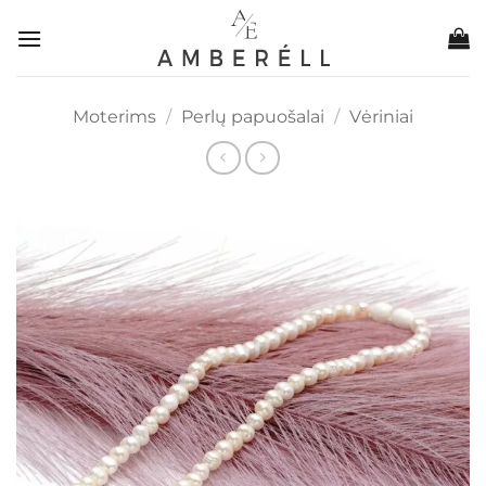
Skip
to
content
Moterims
/
Perlų papuošalai
/
Vėriniai