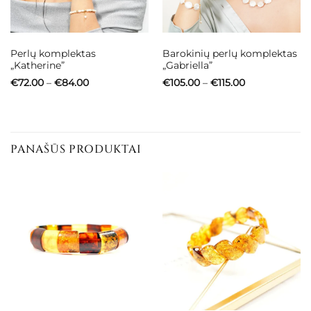
Perlų komplektas
Barokinių perlų komplektas
„Katherine”
„Gabriella”
Price
Price
€
72.00
–
€
84.00
€
105.00
–
€
115.00
range:
range:
€72.00
€105.00
through
through
€84.00
€115.00
PANAŠŪS PRODUKTAI