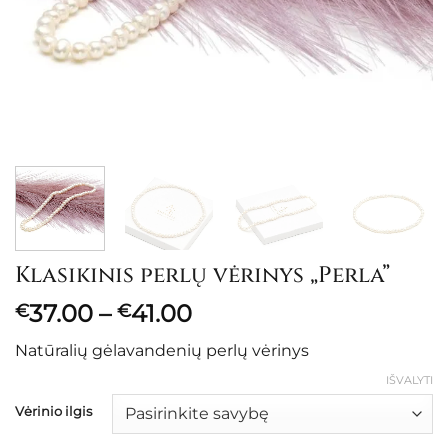
Klasikinis perlų vėrinys „Perla”
Price
37.00
–
41.00
€
€
range:
Natūralių gėlavandenių perlų vėrinys
€37.00
through
IŠVALYTI
€41.00
Vėrinio ilgis