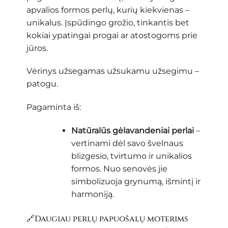
apvalios formos perlų, kurių kiekvienas –
unikalus. Įspūdingo grožio, tinkantis bet
kokiai ypatingai progai ar atostogoms prie
jūros.
Vėrinys užsegamas užsukamu užsegimu –
patogu.
Pagaminta iš:
Natūralūs gėlavandeniai perlai
–
vertinami dėl savo švelnaus
blizgesio, tvirtumo ir unikalios
formos. Nuo senovės jie
simbolizuoja grynumą, išmintį ir
harmoniją.
🔗Daugiau perlų papuošalų moterims