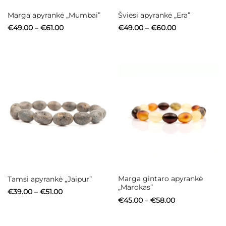
Marga apyrankė „Mumbai”
Šviesi apyrankė „Era”
Price
Price
€
49.00
–
€
61.00
€
49.00
–
€
60.00
range:
range:
€49.00
€49.00
through
through
€61.00
€60.00
Marga gintaro apyrankė
Tamsi apyrankė „Jaipur”
„Marokas”
Price
€
39.00
–
€
51.00
range:
Price
€
45.00
–
€
58.00
€39.00
range:
through
€45.00
€51.00
through
€58.00