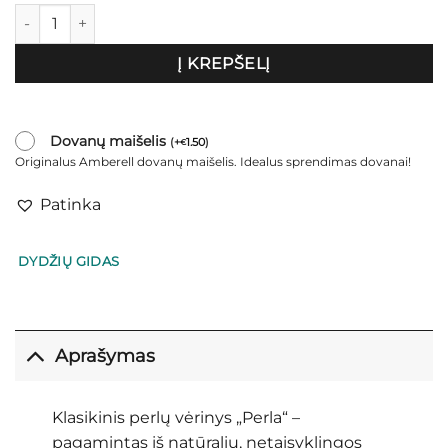
produkto kiekis: Klasikinis perlų vėrinys „Perla”
Į KREPŠELĮ
Dovanų maišelis
(
+
1.50
)
€
Originalus Amberell dovanų maišelis. Idealus sprendimas dovanai!
Patinka
DYDŽIŲ GIDAS
Aprašymas
Klasikinis perlų vėrinys „Perla“ –
pagamintas iš natūralių, netaisyklingos