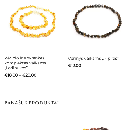
Vėrinio ir apyrankės
Vėrinys vaikams „Pipiras”
komplektas vaikams
€
12.00
„Ledinukas”
Price
€
18.00
–
€
20.00
range:
€18.00
through
€20.00
PANAŠŪS PRODUKTAI