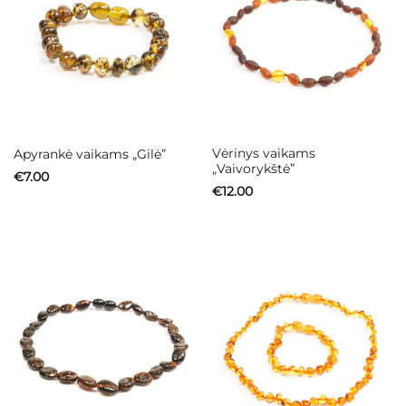
Vėrinys vaikams
Apyrankė vaikams „Gilė”
„Vaivorykštė”
€
7.00
€
12.00