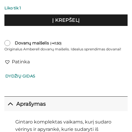
Liko tik 1
Į KREPŠELĮ
Dovanų maišelis
(
+
1.50
)
€
Originalus Amberell dovanų maišelis. Idealus sprendimas dovanai!
Patinka
DYDŽIŲ GIDAS
Aprašymas
Gintaro komplektas vaikams, kurį sudaro
vėrinys ir apyrankė, kurie sudaryti iš