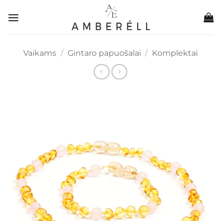
Skip
to
content
Vaikams
/
Gintaro papuošalai
/
Komplektai