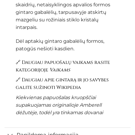
skaidrių, netaisyklingos apvalios formos
gintaro gabalėlių, tarpusavyje atskirtų
mazgeliu su rožiniais stiklo kristalų
intarpais.
Dėl aptakių gintaro gabalėlių formos,
patogūs nešioti kasdien.
🔗 Daugiau papuošalų vaikams rasite
kategorijoje
Vaikams
🔗 Daugiau apie gintarą ir jo savybes
galite sužinoti
Wikipedia
Kiekvienas papuošalas kruopščiai
supakuojamas originalioje Amberell
dėžutėje, todėl yra tinkamas dovanai
Papildoma informacija