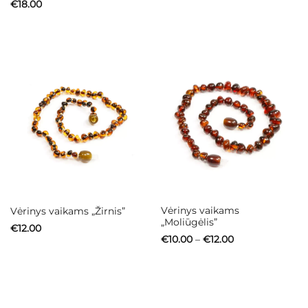
€
18.00
Vėrinys vaikams
Vėrinys vaikams „Žirnis”
„Moliūgėlis”
€
12.00
Price
€
10.00
–
€
12.00
range:
€10.00
through
€12.00