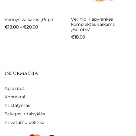
Vėrinio ir apyrankės
Vėrinys vaikams „Pupa”
komplektas vaikams
Price
€
18.00
–
€
20.00
„Bembis”
range:
€18.00
€
18.00
through
€20.00
INFORMACIJA
Apie mus
Kontaktai
Pristatymas
Sąlygos ir taisyklės
Privatumo politika