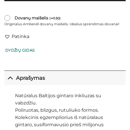
Dovanų maišelis
(
+
1.50
)
€
Originalus Amberell dovanų maišelis. Idealus sprendimas dovanai!
Patinka
DYDŽIŲ GIDAS
Aprašymas
Natūralus Baltijos gintaro inkliuzas su
vabzdžiu.
Poliruotas, blizgus, rutuliuko formos.
Kolekcinis egzempliorius iš natūralaus
gintaro, susiformavusio prieš milijonus