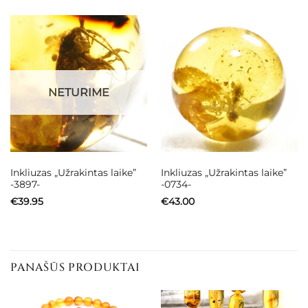
NETURIME
Inkliuzas „Užrakintas laike”
Inkliuzas „Užrakintas laike”
-3897-
-0734-
€
39.95
€
43.00
PANAŠŪS PRODUKTAI