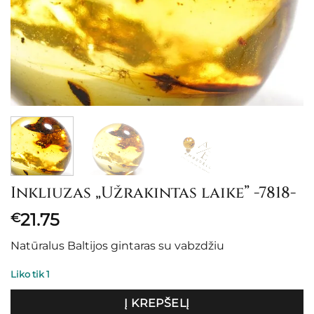
Inkliuzas „Užrakintas laike” -7818-
21.75
€
Natūralus Baltijos gintaras su vabzdžiu
Liko tik 1
Į KREPŠELĮ