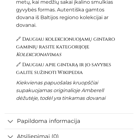
metų, kai medžių sakai įkalino smulkias
gyvybės formas. Autentiška gamtos
dovana iš Baltijos regiono kolekcijai ar
dovanai.
🔗 Daugiau kolekcionuojamų gintaro
gaminių rasite kategorijoje
Kolekcionavimas
🔗 Daugiau apie gintarą ir jo savybes
galite sužinoti
Wikipedia
Kiekvienas papuošalas kruopščiai
supakuojamas originalioje Amberell
dėžutėje, todėl yra tinkamas dovanai
Papildoma informacija
Atsiliepimai (0)