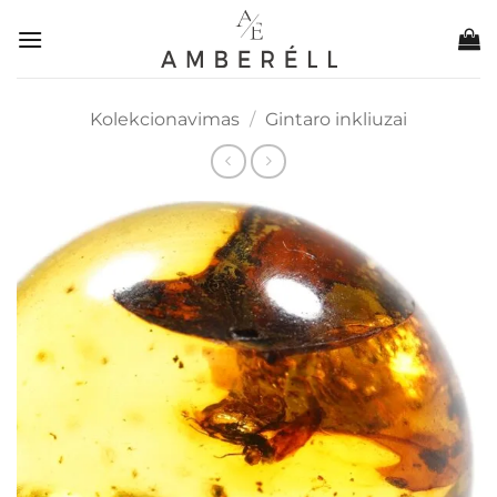
Skip
to
content
Kolekcionavimas
/
Gintaro inkliuzai