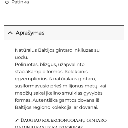
Patinka
Aprašymas
Natūralus Baltijos gintaro inkliuzas su
uodu.
Poliruotas, blizgus, užapvalinto
stačiakampio formos. Kolekcinis
egzempliorius iš natūralaus gintaro,
susiformavusio prieš milijonus metų, kai
medžių sakai įkalino smulkias gyvybės
formas. Autentiška gamtos dovana iš
Baltijos regiono kolekcijai ar dovanai.
🔗 Daugiau kolekcionuojamų gintaro
gaminių rasite kategorijoje