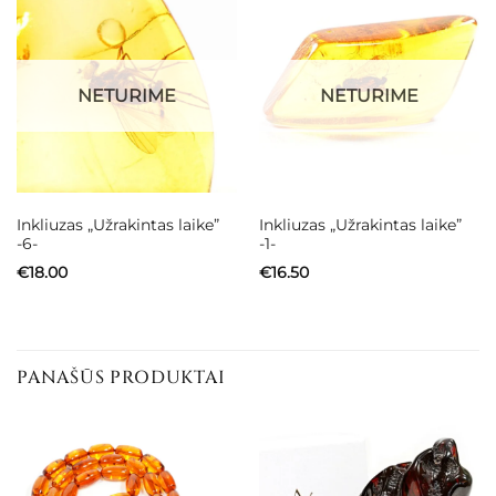
NETURIME
NETURIME
Inkliuzas „Užrakintas laike”
Inkliuzas „Užrakintas laike”
-6-
-1-
€
18.00
€
16.50
PANAŠŪS PRODUKTAI