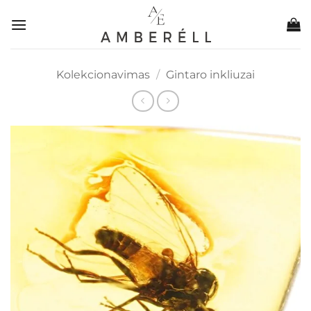
Skip
to
content
Kolekcionavimas
/
Gintaro inkliuzai