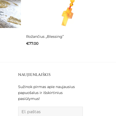
Rožančius „Blessing”
€
77.00
NAUJIENLAIŠKIS
Sužinok pirmas apie naujausius
papuošalus ir išskirtinius
pasiūlymus!