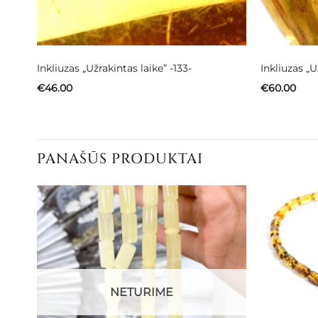
Inkliuzas „Užrakintas laike” -133-
Inkliuzas „U
€
46.00
€
60.00
PANAŠŪS PRODUKTAI
NETURIME