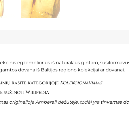
olekcinis egzempliorius iš natūralaus gintaro, susiformavu
amtos dovana iš Baltijos regiono kolekcijai ar dovanai.
nių rasite kategorijoje
Kolekcionavimas
te sužinoti
Wikipedia
s originalioje Amberell dėžutėje, todėl yra tinkamas d