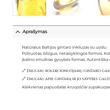
Aprašymas
Natūralus Baltijos gintaro inkliuzas su uodu.
Poliruotas, blizgus, netaisyklingos formos. K
įkalino smulkias gyvybės formas. Autentiška g
🔗 Daugiau kolekcionuojamų gintaro gami
🔗 Daugiau apie gintarą ir jo savybes gali
Kiekvienas papuošalas kruopščiai supakuojama