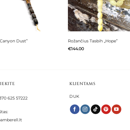
„Canyon Dust”
Rožančius Tasbih „Hope”
€
144.00
SIEKITE
KLIENTAMS
DUK
 +370 625 57222
štas:
amberell.lt