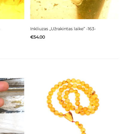
-
Inkliuzas „Užrakintas laike” -163-
€
54.00