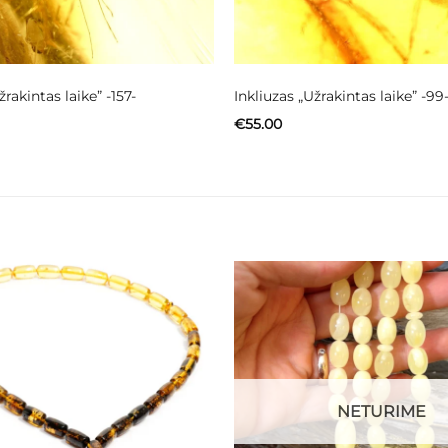
žrakintas laike” -157-
Inkliuzas „Užrakintas laike” -99
€
55.00
NETURIME