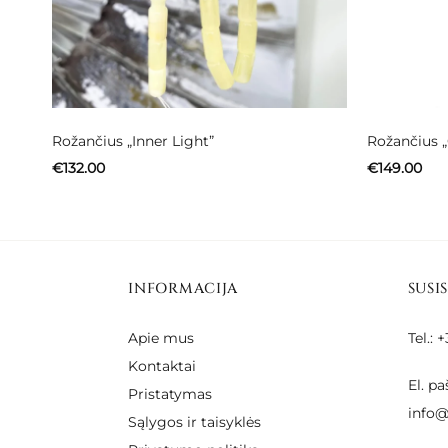
Rožančius „Inner Light”
Rožančius 
€
132.00
€
149.00
INFORMACIJA
SUSI
Apie mus
Tel.:
Kontaktai
El. pa
Pristatymas
info@
Sąlygos ir taisyklės