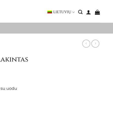
LIETUVIŲ
rakintas
s su uodu