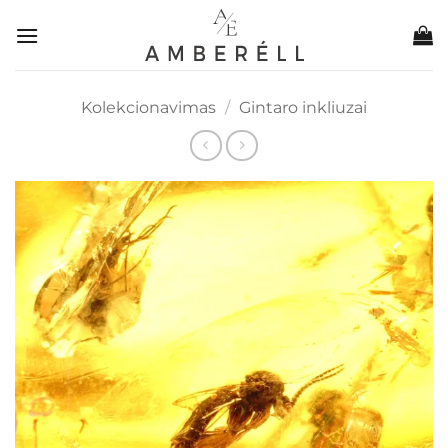
Skip
to
content
Kolekcionavimas
/
Gintaro inkliuzai