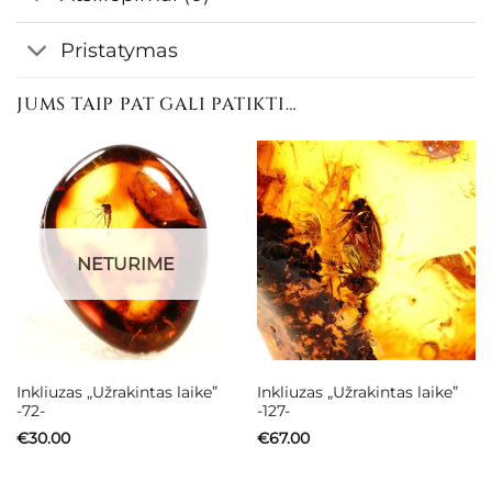
Pristatymas
JUMS TAIP PAT GALI PATIKTI…
NETURIME
Inkliuzas „Užrakintas laike”
Inkliuzas „Užrakintas laike”
-72-
-127-
€
30.00
€
67.00