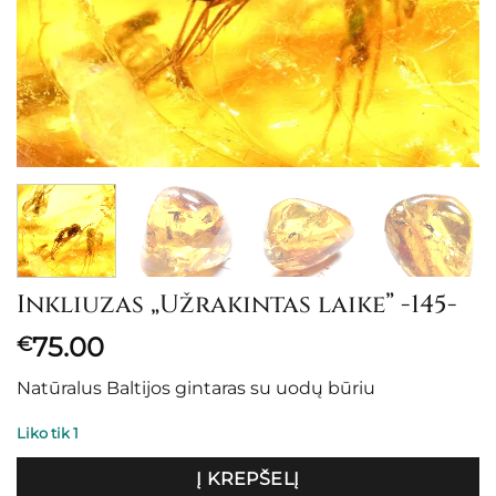
Inkliuzas „Užrakintas laike” -145-
75.00
€
Natūralus Baltijos gintaras su uodų būriu
Liko tik 1
Į KREPŠELĮ