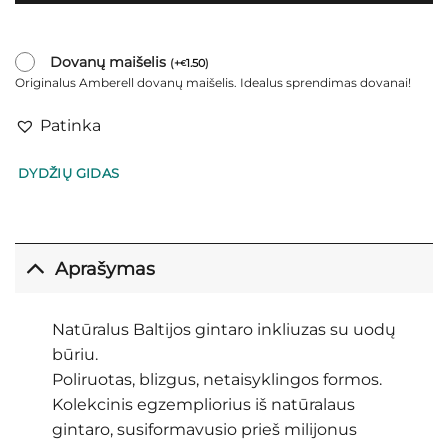
Dovanų maišelis
(
+
1.50
)
€
Originalus Amberell dovanų maišelis. Idealus sprendimas dovanai!
Patinka
DYDŽIŲ GIDAS
Aprašymas
Natūralus Baltijos gintaro inkliuzas su uodų
būriu.
Poliruotas, blizgus, netaisyklingos formos.
Kolekcinis egzempliorius iš natūralaus
gintaro, susiformavusio prieš milijonus