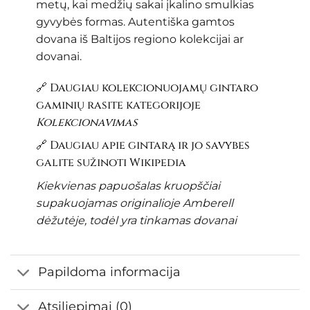
metų, kai medžių sakai įkalino smulkias
gyvybės formas. Autentiška gamtos
dovana iš Baltijos regiono kolekcijai ar
dovanai.
🔗 Daugiau kolekcionuojamų gintaro
gaminių rasite kategorijoje
Kolekcionavimas
🔗 Daugiau apie gintarą ir jo savybes
galite sužinoti
Wikipedia
Kiekvienas papuošalas kruopščiai
supakuojamas originalioje Amberell
dėžutėje, todėl yra tinkamas dovanai
Papildoma informacija
Atsiliepimai (0)