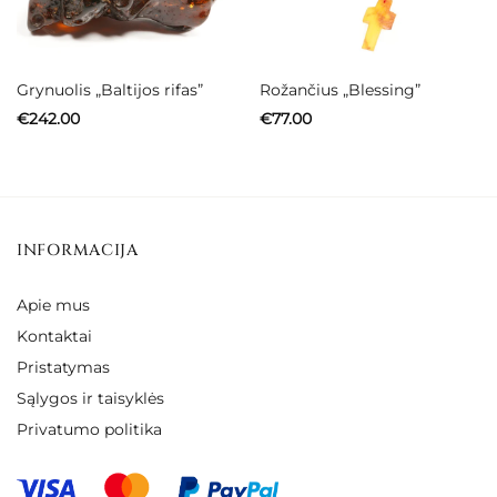
Grynuolis „Baltijos rifas”
Rožančius „Blessing”
€
242.00
€
77.00
INFORMACIJA
Apie mus
Kontaktai
Pristatymas
Sąlygos ir taisyklės
Privatumo politika