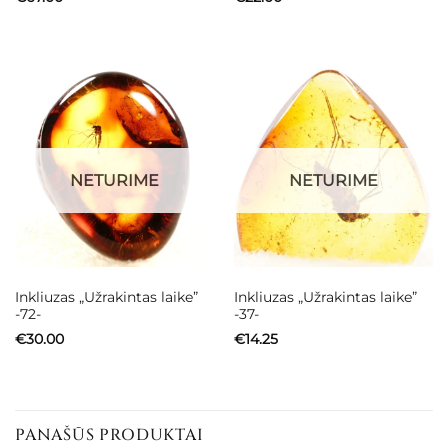
NETURIME
NETURIME
Inkliuzas „Užrakintas laike”
Inkliuzas „Užrakintas laike”
-72-
-37-
€
30.00
€
14.25
PANAŠŪS PRODUKTAI