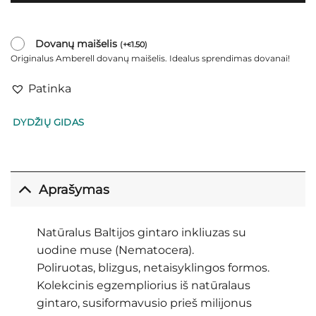
Dovanų maišelis
(
+
1.50
)
€
Originalus Amberell dovanų maišelis. Idealus sprendimas dovanai!
Patinka
DYDŽIŲ GIDAS
Aprašymas
Natūralus Baltijos gintaro inkliuzas su
uodine muse (Nematocera).
Poliruotas, blizgus, netaisyklingos formos.
Kolekcinis egzempliorius iš natūralaus
gintaro, susiformavusio prieš milijonus