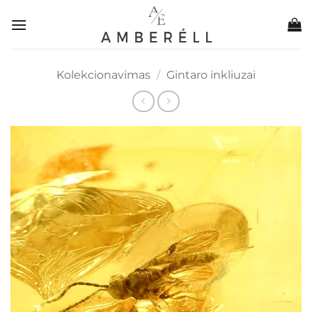
Skip
to
content
Kolekcionavimas
/
Gintaro inkliuzai