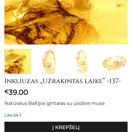
Inkliuzas „Užrakintas laike” -137-
39.00
€
Natūralus Baltijos gintaras su uodine muse
Liko tik 1
Į KREPŠELĮ