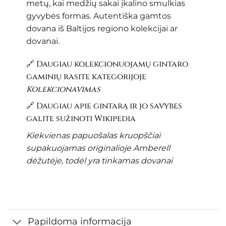
metų, kai medžių sakai įkalino smulkias
gyvybės formas. Autentiška gamtos
dovana iš Baltijos regiono kolekcijai ar
dovanai.
🔗 Daugiau kolekcionuojamų gintaro
gaminių rasite kategorijoje
Kolekcionavimas
🔗 Daugiau apie gintarą ir jo savybes
galite sužinoti
Wikipedia
Kiekvienas papuošalas kruopščiai
supakuojamas originalioje Amberell
dėžutėje, todėl yra tinkamas dovanai
Papildoma informacija