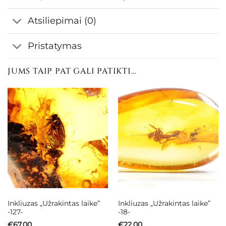
Atsiliepimai (0)
Pristatymas
JUMS TAIP PAT GALI PATIKTI…
Inkliuzas „Užrakintas laike”
Inkliuzas „Užrakintas laike”
-127-
-18-
€
67.00
€
22.00