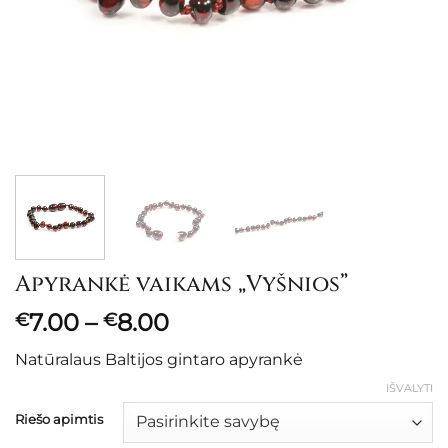
Apyrankė vaikams „Vyšnios”
Price
7.00
–
8.00
€
€
range:
Natūralaus Baltijos gintaro apyrankė
€7.00
through
IŠVALYTI
€8.00
Riešo apimtis