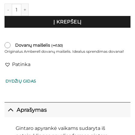
produkto kiekis: Apyrankė vaikams "Vyšnios"
Į KREPŠELĮ
Dovanų maišelis
(
+
1.50
)
€
Originalus Amberell dovanų maišelis. Idealus sprendimas dovanai!
Patinka
DYDŽIŲ GIDAS
Aprašymas
Gintaro apyrankė vaikams sudaryta iš