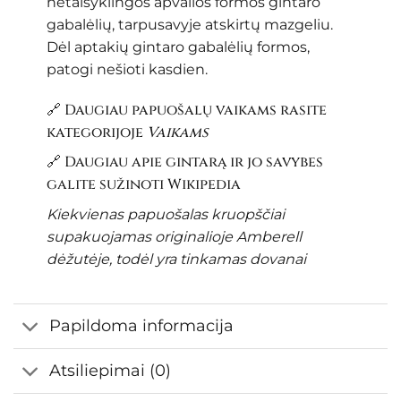
netaisyklingos apvalios formos gintaro
gabalėlių, tarpusavyje atskirtų mazgeliu.
Dėl aptakių gintaro gabalėlių formos,
patogi nešioti kasdien.
🔗 Daugiau papuošalų vaikams rasite
kategorijoje
Vaikams
🔗 Daugiau apie gintarą ir jo savybes
galite sužinoti
Wikipedia
Kiekvienas papuošalas kruopščiai
supakuojamas originalioje Amberell
dėžutėje, todėl yra tinkamas dovanai
Papildoma informacija
Atsiliepimai (0)