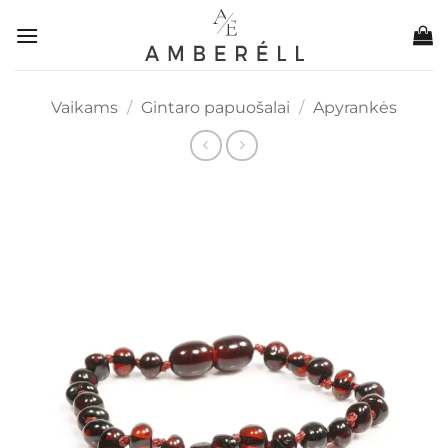
Skip
to
content
Vaikams
/
Gintaro papuošalai
/
Apyrankės