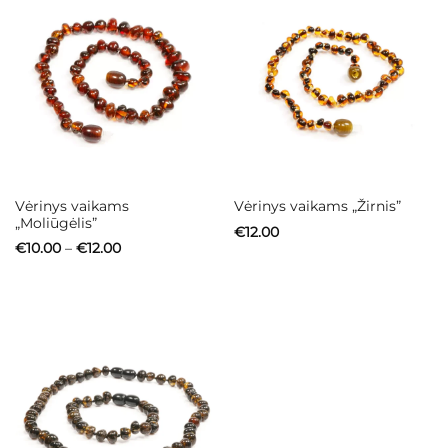
Vėrinys vaikams
Vėrinys vaikams „Žirnis”
„Moliūgėlis”
€
12.00
Price
€
10.00
–
€
12.00
range:
€10.00
through
€12.00