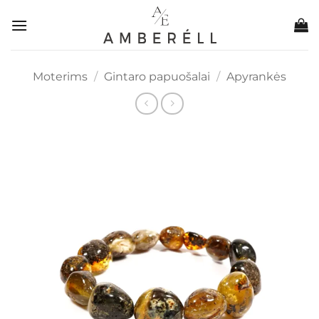
Skip
to
content
Moterims
/
Gintaro papuošalai
/
Apyrankės