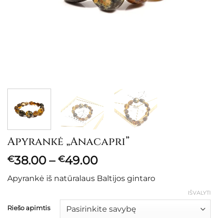
Apyrankė „Anacapri”
Price
38.00
–
49.00
€
€
range:
Apyrankė iš natūralaus Baltijos gintaro
€38.00
through
IŠVALYTI
€49.00
Riešo apimtis