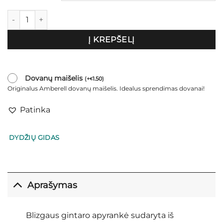
produkto kiekis: Apyrankė "Anacapri"
Į KREPŠELĮ
Dovanų maišelis
(
+
1.50
)
€
Originalus Amberell dovanų maišelis. Idealus sprendimas dovanai!
Patinka
DYDŽIŲ GIDAS
Aprašymas
Blizgaus gintaro apyrankė sudaryta iš