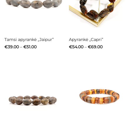
Tamsi apyrankė „Jaipur”
Apyrankė „Capri”
Price
Price
€
39.00
–
€
51.00
€
54.00
–
€
69.00
range:
range:
€39.00
€54.00
through
through
€51.00
€69.00