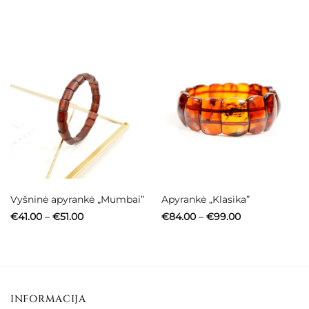
range:
range:
€73.00
€58.00
through
through
€86.00
€61.00
Vyšninė apyrankė „Mumbai”
Apyrankė „Klasika”
Price
Price
€
41.00
–
€
51.00
€
84.00
–
€
99.00
range:
range:
€41.00
€84.00
through
through
€51.00
€99.00
INFORMACIJA