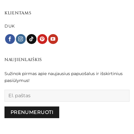
KLIENTAMS
DUK
NAUJIENLAIŠKIS
Sužinok pirmas apie naujausius papuošalus ir išskirtinius
pasiūlymus!
Palikite šį lauką tuščią.