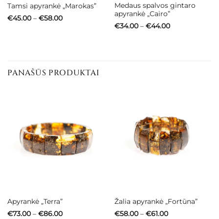
Medaus spalvos gintaro
Tamsi apyrankė „Marokas”
apyrankė „Cairo”
Price
€
45.00
–
€
58.00
range:
Price
€
34.00
–
€
44.00
€45.00
range:
through
€34.00
€58.00
through
€44.00
PANAŠŪS PRODUKTAI
Apyrankė „Terra”
Žalia apyrankė „Fortūna”
Price
Price
€
73.00
–
€
86.00
€
58.00
–
€
61.00