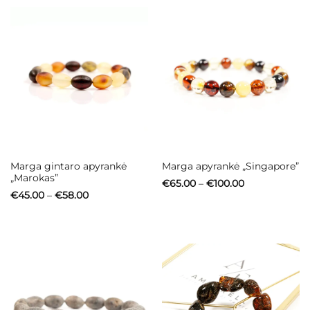
Marga gintaro apyrankė
Marga apyrankė „Singapore”
„Marokas”
Price
€
65.00
–
€
100.00
range:
Price
€
45.00
–
€
58.00
€65.00
range:
through
€45.00
€100.00
through
€58.00